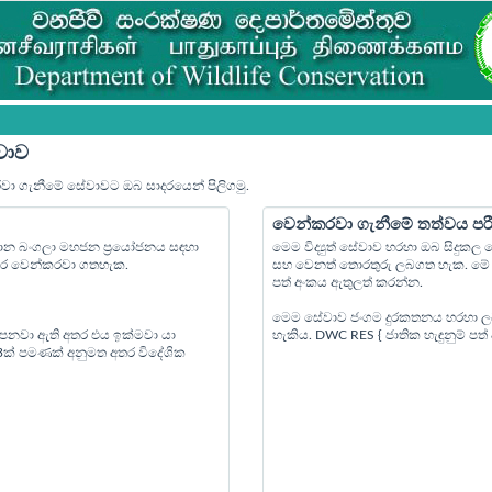
වාව
රවා ගැනීමේ සේවාවට ඔබ සාදරයෙන් පිලිගමු.
වෙන්කරවා ගැනීමේ තත්වය පර
්‍යාන බංගලා මහජන ප්‍රයෝජනය සඳහා
මෙම විද්‍යුත් සේවාව හරහා ඔබ සිදුක
පෙර වෙන්කරවා ගතහැක.
සහ වෙනත් තොරතුරු ලබගත හැක. මේ ස
පත් අංකය ඇතුලත් කරන්න.
මෙම සේවාව ජංගම දුරකතනය හරහා ල
 පනවා ඇති අතර එය ඉක්මවා යා
හැකිය. DWC RES { ජාතික හැඳුනුම් ප
 3ක් පමණක් අනුමත අතර විදේශික