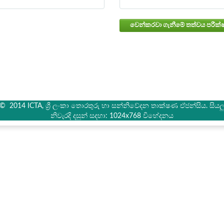
් © 2014 ICTA, ශ්‍රී ලංකා තොරතුරු හා සන්නිවේදන තාක්ෂණ ඒජන්සිය. සියලු 
නිවැරදි දසුන් සදහා: 1024x768 විභේදනය