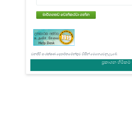
මාර්ගගතව වෙන්කරවා ගන්න
වනජීවී සංරක්ෂණ දෙපාර්තමේන්තුව විසින් මෙහෙයවනු ලැබේ.
ප්‍රකාශන හිමිකම