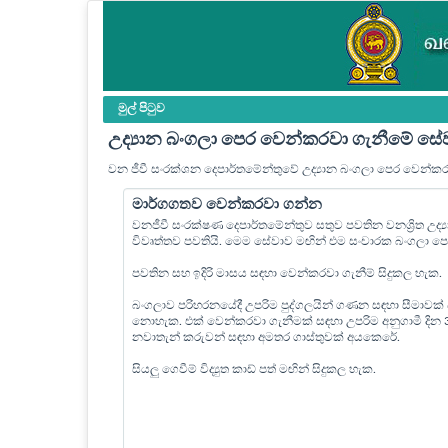
මුල් පි‍ටුව
උද්‍යාන බංගලා පෙර වෙන්කරවා ගැනීමේ සේ
වන ජීවී සංරක්ශන දෙපාර්තමේන්තුවේ උද්‍යාන බංගලා පෙර වෙන්ක
මාර්ගගතව වෙන්කරවා ගන්න
වනජීවී සංරක්ෂණ දෙපාර්තමේන්තුව සතුව පවතින වනශ්‍රිත උද
විවෘත්තව පවතියි. මෙම සේවාව මඟින් එම සංචාරක බංගලා 
පවතින සහ ඉදිරි මාසය සඳහා වෙන්කරවා ගැනීම් සිදුකල හැක.
බංගලාව පරිහරනයේදී උපරිම පුද්ගලයින් ගණන සඳහා සීමාවක්
නොහැක. එක් වෙන්කරවා ගැනීමක් සඳහා උපරිම අනුගාමී දින
නවාතැන් කරුවන් සඳහා අමතර ගාස්තුවක් අයකෙරේ.
සියලු ගෙවීම් විද්‍යුත කාඩ් පත් මඟින් සිදුකල හැක.