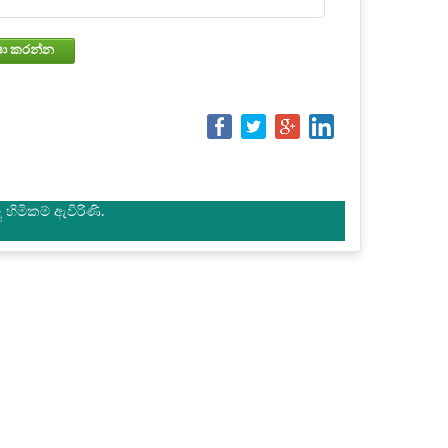
වෙන්කරවා ගැනීමේ තත්වය පරීක්ෂා කරන්න
හිමිකම් ඇවිරිණි.