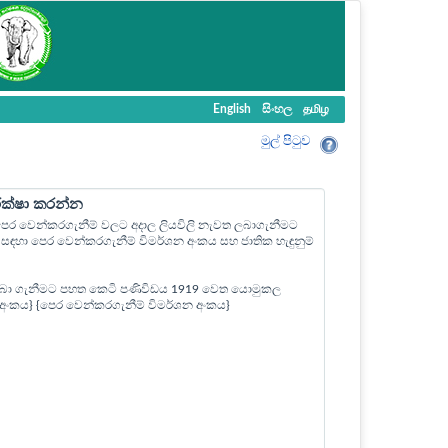
English
සිංහල
தமிழ
මුල් පි‍ටුව
ීක්ෂා කරන්න
ල පෙර වෙන්කරගැනීම් වලට අදාල ලියවිලි නැවත ලබාගැනීමට
ඳහා පෙර වෙන්කරගැනීම් විමර්ශන අංකය සහ ජාතික හැඳුනුම්
බා ගැනීමට පහත කෙටි පණිවිඩය 1919 වෙත යොමුකල
ත් අංකය} {පෙර වෙන්කරගැනීම් විමර්ශන අංකය}