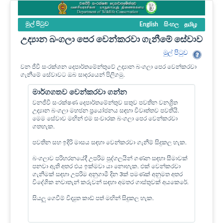
මුල් පි‍ටුව
English
සිංහල
தமிழ
උද්‍යාන බංගලා පෙර වෙන්කරවා ගැනීමේ සේවාව
මුල් පි‍ටුව
වන ජීවී සංරක්ශන දෙපාර්තමේන්තුවේ උද්‍යාන බංගලා පෙර වෙන්කරවා
ගැනීමේ සේවාවට ඔබ සාදරයෙන් පිලිගමු.
මාර්ගගතව වෙන්කරවා ගන්න
වනජීවී සංරක්ෂණ දෙපාර්තමේන්තුව සතුව පවතින වනශ්‍රිත
උද්‍යාන බංගලා මහජන ප්‍රයෝජනය සඳහා විවෘත්තව පවතියි.
මෙම සේවාව මඟින් එම සංචාරක බංගලා පෙර වෙන්කරවා
ගතහැක.
පවතින සහ ඉදිරි මාසය සඳහා වෙන්කරවා ගැනීම් සිදුකල හැක.
බංගලාව පරිහරනයේදී උපරිම පුද්ගලයින් ගණන සඳහා සීමාවක්
පනවා ඇති අතර එය ඉක්මවා යා නොහැක. එක් වෙන්කරවා
ගැනීමක් සඳහා උපරිම අනුගාමී දින 3ක් පමණක් අනුමත අතර
විදේශික නවාතැන් කරුවන් සඳහා අමතර ගාස්තුවක් අයකෙරේ.
සියලු ගෙවීම් විද්‍යුත කාඩ් පත් මඟින් සිදුකල හැක.