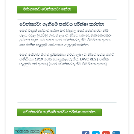
මාර්ගගතව වෙන්කරවා ගන්න
වෙන්කරවා ගැනීමේ තත්වය පරීක්ෂා කරන්න
මෙම විද්‍යුත් සේවාව හරහා ඔබ සිදුකල පෙර වෙන්කරගැනීම්
වලට අදාල ලියවිලි නැවත ලබාගැනීමට සහ වෙනත් තොරතුරු
ලබගත හැක. මේ සඳහා පෙර වෙන්කරගැනීම් විමර්ශන අංකය
සහ ජාතික හැඳුනුම් පත් අංකය ඇතුලත් කරන්න.
මෙම සේවාව ජංගම දුරකතනය හරහා ලබා ගැනීමට පහත කෙටි
පණිවිඩය 1919 වෙත යොමුකල හැකිය. DWC RES { ජාතික
හැඳුනුම් පත් අංකය} {පෙර වෙන්කරගැනීම් විමර්ශන අංකය}
වෙන්කරවා ගැනීමේ තත්වය පරීක්ෂා කරන්න