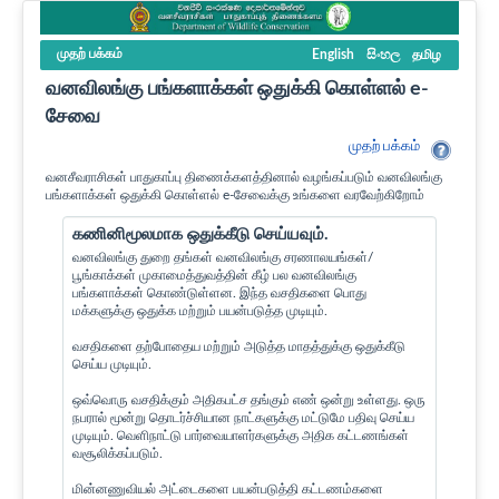
முதற் பக்கம்
English
සිංහල
தமிழ
வனவிலங்கு பங்களாக்கள் ஒதுக்கி கொள்ளல் e-
சேவை
முதற் பக்கம்
வனசீவராசிகள் பாதுகாப்பு திணைக்களத்தினால் வழங்கப்படும் வனவிலங்கு
பங்களாக்கள் ஒதுக்கி கொள்ளல் e-சேவைக்கு உங்களை வரவேற்கிறோம்
கணினிமூலமாக ஒதுக்கீடு செய்யவும்.
வனவிலங்கு துறை தங்கள் வனவிலங்கு சரணாலயங்கள்/
பூங்காக்கள் முகாமைத்துவத்தின் கீழ் பல வனவிலங்கு
பங்களாக்கள் கொண்டுள்ளன. இந்த வசதிகளை பொது
மக்களுக்கு ஒதுக்க மற்றும் பயன்படுத்த முடியும்.
வசதிகளை தற்போதைய மற்றும் அடுத்த மாதத்துக்கு ஒதுக்கீடு
செய்ய முடியும்.
ஒவ்வொரு வசதிக்கும் அதிகபட்ச தங்கும் எண் ஒன்று உள்ளது. ஒரு
நபரால் மூன்று தொடர்ச்சியான நாட்களுக்கு மட்டுமே பதிவு செய்ய
முடியும். வெளிநாட்டு பார்வையாளர்களுக்கு அதிக கட்டணங்கள்
வசூலிக்கப்படும்.
மின்னணுவியல் அட்டைகளை பயன்படுத்தி கட்டணம்களை