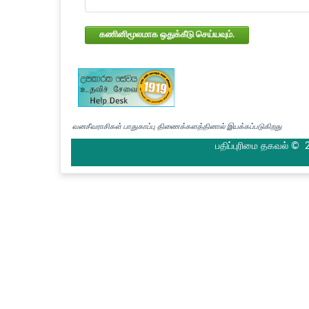
கணினிமூலமாக ஒதுக்கீடு செய்யவும்.
வனசீவராசிகள் பாதுகாப்பு திணைக்களத்தினால் இயக்கப்படுகிறது
பதிப்புரிமை தகவல் © 