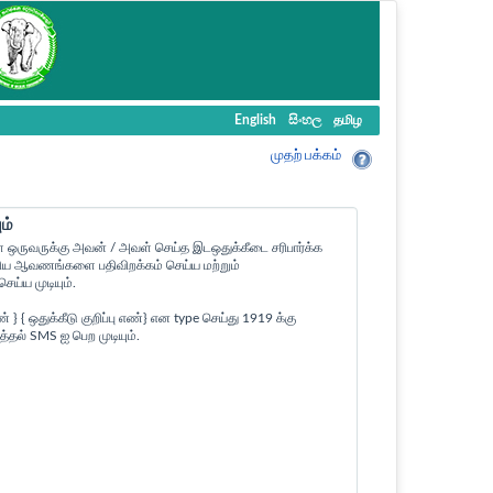
English
සිංහල
தமிழ
முதற் பக்கம்
ம்
ள ஒருவருக்கு அவன் / அவள் செய்த இடஒதுக்கீடை சரிபார்க்க
ன உரிய ஆவணங்களை பதிவிறக்கம் செய்ய மற்றும்
ய்ய முடியும்.
 ஒதுக்கீடு குறிப்பு எண்} என type செய்து 1919 க்கு
த்தல் SMS ஐ பெற முடியும்.