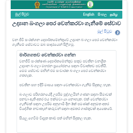
මුල් පි‍ටුව
English
සිංහල
தமிழ
උද්‍යාන බංගලා පෙර වෙන්කරවා ගැනීමේ සේවාව
මුල් පි‍ටුව
වන ජීවී සංරක්ශන දෙපාර්තමේන්තුවේ උද්‍යාන බංගලා පෙර වෙන්කරවා
ගැනීමේ සේවාවට ඔබ සාදරයෙන් පිලිගමු.
මාර්ගගතව වෙන්කරවා ගන්න
වනජීවී සංරක්ෂණ දෙපාර්තමේන්තුව සතුව පවතින වනශ්‍රිත
උද්‍යාන බංගලා මහජන ප්‍රයෝජනය සඳහා විවෘත්තව පවතියි.
මෙම සේවාව මඟින් එම සංචාරක බංගලා පෙර වෙන්කරවා
ගතහැක.
පවතින සහ ඉදිරි මාසය සඳහා වෙන්කරවා ගැනීම් සිදුකල හැක.
බංගලාව පරිහරනයේදී උපරිම පුද්ගලයින් ගණන සඳහා සීමාවක්
පනවා ඇති අතර එය ඉක්මවා යා නොහැක. එක් වෙන්කරවා
ගැනීමක් සඳහා උපරිම අනුගාමී දින 3ක් පමණක් අනුමත අතර
විදේශික නවාතැන් කරුවන් සඳහා අමතර ගාස්තුවක් අයකෙරේ.
සියලු ගෙවීම් විද්‍යුත කාඩ් පත් මඟින් සිදුකල හැක.