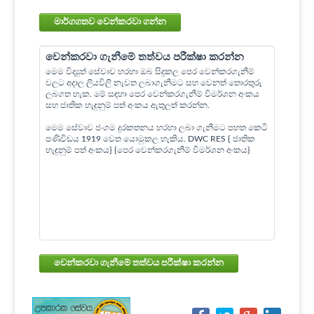
මාර්ගගතව වෙන්කරවා ගන්න
වෙන්කරවා ගැනීමේ තත්වය පරීක්ෂා කරන්න
මෙම විද්‍යුත් සේවාව හරහා ඔබ සිදුකල පෙර වෙන්කරගැනීම්
වලට අදාල ලියවිලි නැවත ලබාගැනීමට සහ වෙනත් තොරතුරු
ලබගත හැක. මේ සඳහා පෙර වෙන්කරගැනීම් විමර්ශන අංකය
සහ ජාතික හැඳුනුම් පත් අංකය ඇතුලත් කරන්න.
මෙම සේවාව ජංගම දුරකතනය හරහා ලබා ගැනීමට පහත කෙටි
පණිවිඩය 1919 වෙත යොමුකල හැකිය. DWC RES { ජාතික
හැඳුනුම් පත් අංකය} {පෙර වෙන්කරගැනීම් විමර්ශන අංකය}
වෙන්කරවා ගැනීමේ තත්වය පරීක්ෂා කරන්න