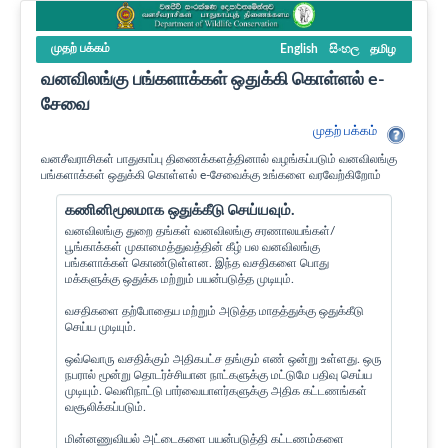
முதற் பக்கம்
English
සිංහල
தமிழ
வனவிலங்கு பங்களாக்கள் ஒதுக்கி கொள்ளல் e-
சேவை
முதற் பக்கம்
வனசீவராசிகள் பாதுகாப்பு திணைக்களத்தினால் வழங்கப்படும் வனவிலங்கு
பங்களாக்கள் ஒதுக்கி கொள்ளல் e-சேவைக்கு உங்களை வரவேற்கிறோம்
கணினிமூலமாக ஒதுக்கீடு செய்யவும்.
வனவிலங்கு துறை தங்கள் வனவிலங்கு சரணாலயங்கள்/
பூங்காக்கள் முகாமைத்துவத்தின் கீழ் பல வனவிலங்கு
பங்களாக்கள் கொண்டுள்ளன. இந்த வசதிகளை பொது
மக்களுக்கு ஒதுக்க மற்றும் பயன்படுத்த முடியும்.
வசதிகளை தற்போதைய மற்றும் அடுத்த மாதத்துக்கு ஒதுக்கீடு
செய்ய முடியும்.
ஒவ்வொரு வசதிக்கும் அதிகபட்ச தங்கும் எண் ஒன்று உள்ளது. ஒரு
நபரால் மூன்று தொடர்ச்சியான நாட்களுக்கு மட்டுமே பதிவு செய்ய
முடியும். வெளிநாட்டு பார்வையாளர்களுக்கு அதிக கட்டணங்கள்
வசூலிக்கப்படும்.
மின்னணுவியல் அட்டைகளை பயன்படுத்தி கட்டணம்களை