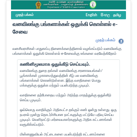
முதற் பக்கம்
English
සිංහල
தமிழ
வனவிலங்கு பங்களாக்கள் ஒதுக்கி கொள்ளல் e-
சேவை
முதற் பக்கம்
வனசீவராசிகள் பாதுகாப்பு திணைக்களத்தினால் வழங்கப்படும் வனவிலங்கு
பங்களாக்கள் ஒதுக்கி கொள்ளல் e-சேவைக்கு உங்களை வரவேற்கிறோம்
கணினிமூலமாக ஒதுக்கீடு செய்யவும்.
வனவிலங்கு துறை தங்கள் வனவிலங்கு சரணாலயங்கள்/
பூங்காக்கள் முகாமைத்துவத்தின் கீழ் பல வனவிலங்கு
பங்களாக்கள் கொண்டுள்ளன. இந்த வசதிகளை பொது
மக்களுக்கு ஒதுக்க மற்றும் பயன்படுத்த முடியும்.
வசதிகளை தற்போதைய மற்றும் அடுத்த மாதத்துக்கு ஒதுக்கீடு
செய்ய முடியும்.
ஒவ்வொரு வசதிக்கும் அதிகபட்ச தங்கும் எண் ஒன்று உள்ளது. ஒரு
நபரால் மூன்று தொடர்ச்சியான நாட்களுக்கு மட்டுமே பதிவு செய்ய
முடியும். வெளிநாட்டு பார்வையாளர்களுக்கு அதிக கட்டணங்கள்
வசூலிக்கப்படும்.
மின்னணுவியல் அட்டைகளை பயன்படுத்தி கட்டணம்களை