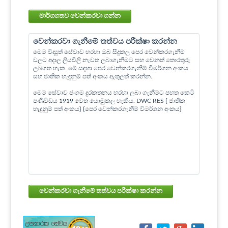
මාර්ගගතව වෙන්කරවා ගන්න
වෙන්කරවා ගැනීමේ තත්වය පරීක්ෂා කරන්න
මෙම විද්‍යුත් සේවාව හරහා ඔබ සිදුකල පෙර වෙන්කරගැනීම්
වලට අදාල ලියවිලි නැවත ලබාගැනීමට සහ වෙනත් තොරතුරු
ලබගත හැක. මේ සඳහා පෙර වෙන්කරගැනීම් විමර්ශන අංකය
සහ ජාතික හැඳුනුම් පත් අංකය ඇතුලත් කරන්න.
මෙම සේවාව ජංගම දුරකතනය හරහා ලබා ගැනීමට පහත කෙටි
පණිවිඩය 1919 වෙත යොමුකල හැකිය. DWC RES { ජාතික
හැඳුනුම් පත් අංකය} {පෙර වෙන්කරගැනීම් විමර්ශන අංකය}
වෙන්කරවා ගැනීමේ තත්වය පරීක්ෂා කරන්න