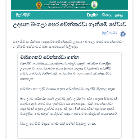
මුල් පි‍ටුව
English
සිංහල
தமிழ
උද්‍යාන බංගලා පෙර වෙන්කරවා ගැනීමේ සේවාව
මුල් පි‍ටුව
වන ජීවී සංරක්ශන දෙපාර්තමේන්තුවේ උද්‍යාන බංගලා පෙර වෙන්කරවා
ගැනීමේ සේවාවට ඔබ සාදරයෙන් පිලිගමු.
මාර්ගගතව වෙන්කරවා ගන්න
වනජීවී සංරක්ෂණ දෙපාර්තමේන්තුව සතුව පවතින වනශ්‍රිත
උද්‍යාන බංගලා මහජන ප්‍රයෝජනය සඳහා විවෘත්තව පවතියි.
මෙම සේවාව මඟින් එම සංචාරක බංගලා පෙර වෙන්කරවා
ගතහැක.
පවතින සහ ඉදිරි මාසය සඳහා වෙන්කරවා ගැනීම් සිදුකල හැක.
බංගලාව පරිහරනයේදී උපරිම පුද්ගලයින් ගණන සඳහා සීමාවක්
පනවා ඇති අතර එය ඉක්මවා යා නොහැක. එක් වෙන්කරවා
ගැනීමක් සඳහා උපරිම අනුගාමී දින 3ක් පමණක් අනුමත අතර
විදේශික නවාතැන් කරුවන් සඳහා අමතර ගාස්තුවක් අයකෙරේ.
සියලු ගෙවීම් විද්‍යුත කාඩ් පත් මඟින් සිදුකල හැක.