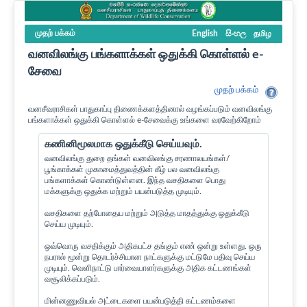
முதற் பக்கம்
English
සිංහල
தமிழ
வனவிலங்கு பங்களாக்கள் ஒதுக்கி கொள்ளல் e-
சேவை
முதற் பக்கம்
வனசீவராசிகள் பாதுகாப்பு திணைக்களத்தினால் வழங்கப்படும் வனவிலங்கு
பங்களாக்கள் ஒதுக்கி கொள்ளல் e-சேவைக்கு உங்களை வரவேற்கிறோம்
கணினிமூலமாக ஒதுக்கீடு செய்யவும்.
வனவிலங்கு துறை தங்கள் வனவிலங்கு சரணாலயங்கள்/
பூங்காக்கள் முகாமைத்துவத்தின் கீழ் பல வனவிலங்கு
பங்களாக்கள் கொண்டுள்ளன. இந்த வசதிகளை பொது
மக்களுக்கு ஒதுக்க மற்றும் பயன்படுத்த முடியும்.
வசதிகளை தற்போதைய மற்றும் அடுத்த மாதத்துக்கு ஒதுக்கீடு
செய்ய முடியும்.
ஒவ்வொரு வசதிக்கும் அதிகபட்ச தங்கும் எண் ஒன்று உள்ளது. ஒரு
நபரால் மூன்று தொடர்ச்சியான நாட்களுக்கு மட்டுமே பதிவு செய்ய
முடியும். வெளிநாட்டு பார்வையாளர்களுக்கு அதிக கட்டணங்கள்
வசூலிக்கப்படும்.
மின்னணுவியல் அட்டைகளை பயன்படுத்தி கட்டணம்களை