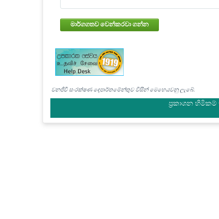
මාර්ගගතව වෙන්කරවා ගන්න
වනජීවී සංරක්ෂණ දෙපාර්තමේන්තුව විසින් මෙහෙයවනු ලැබේ.
ප්‍රකාශන හිමිකම