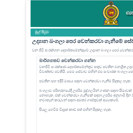
මුල් පි‍ටුව
උද්‍යාන බංගලා පෙර වෙන්කරවා ගැනීමේ සේ
වන ජීවී සංරක්ශන දෙපාර්තමේන්තුවේ උද්‍යාන බංගලා පෙර වෙන්ක
මාර්ගගතව වෙන්කරවා ගන්න
වනජීවී සංරක්ෂණ දෙපාර්තමේන්තුව සතුව පවතින වනශ්‍රිත උද
විවෘත්තව පවතියි. මෙම සේවාව මඟින් එම සංචාරක බංගලා 
පවතින සහ ඉදිරි මාසය සඳහා වෙන්කරවා ගැනීම් සිදුකල හැක.
බංගලාව පරිහරනයේදී උපරිම පුද්ගලයින් ගණන සඳහා සීමාවක්
නොහැක. එක් වෙන්කරවා ගැනීමක් සඳහා උපරිම අනුගාමී දින
නවාතැන් කරුවන් සඳහා අමතර ගාස්තුවක් අයකෙරේ.
සියලු ගෙවීම් විද්‍යුත කාඩ් පත් මඟින් සිදුකල හැක.