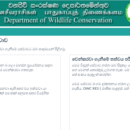
වාව
රවා ගැනීමේ සේවාවට ඔබ සාදරයෙන් පිලිගමු.
වෙන්කරවා ගැනීමේ තත්වය පර
්‍යාන බංගලා මහජන ප්‍රයෝජනය සඳහා
මෙම විද්‍යුත් සේවාව හරහා ඔබ සිදුක
පෙර වෙන්කරවා ගතහැක.
සහ වෙනත් තොරතුරු ලබගත හැක. මේ ස
පත් අංකය ඇතුලත් කරන්න.
මෙම සේවාව ජංගම දුරකතනය හරහා ල
 පනවා ඇති අතර එය ඉක්මවා යා
හැකිය. DWC RES { ජාතික හැඳුනුම් ප
 3ක් පමණක් අනුමත අතර විදේශික