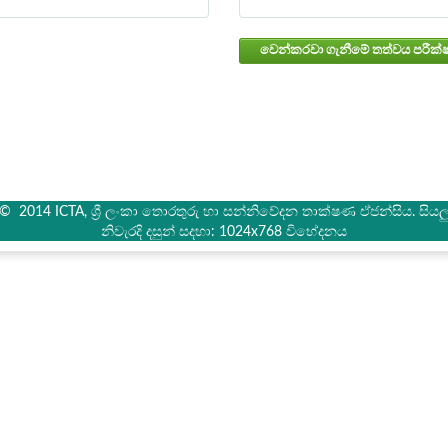
් © 2014 ICTA, ශ්‍රී ලංකා තොරතුරු හා සන්නිවේදන තාක්ෂණ ඒජන්සිය. සියලු 
නිවැරදි දසුන් සදහා: 1024x768 විභේදනය