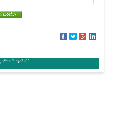
වෙන්කරවා ගැනීමේ තත්වය පරීක්ෂා කරන්න
හිමිකම් ඇවිරිණි.