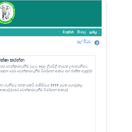
English
සිංහල
தமிழ
මුල් පි‍ටුව
ීක්ෂා කරන්න
ල පෙර වෙන්කරගැනීම් වලට අදාල ලියවිලි නැවත ලබාගැනීමට
ඳහා පෙර වෙන්කරගැනීම් විමර්ශන අංකය සහ ජාතික හැඳුනුම්
බා ගැනීමට පහත කෙටි පණිවිඩය 1919 වෙත යොමුකල
ත් අංකය} {පෙර වෙන්කරගැනීම් විමර්ශන අංකය}