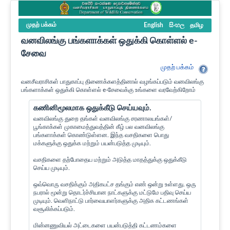
முதற் பக்கம்
English
සිංහල
தமிழ
வனவிலங்கு பங்களாக்கள் ஒதுக்கி கொள்ளல் e-
சேவை
முதற் பக்கம்
வனசீவராசிகள் பாதுகாப்பு திணைக்களத்தினால் வழங்கப்படும் வனவிலங்கு
பங்களாக்கள் ஒதுக்கி கொள்ளல் e-சேவைக்கு உங்களை வரவேற்கிறோம்
கணினிமூலமாக ஒதுக்கீடு செய்யவும்.
வனவிலங்கு துறை தங்கள் வனவிலங்கு சரணாலயங்கள்/
பூங்காக்கள் முகாமைத்துவத்தின் கீழ் பல வனவிலங்கு
பங்களாக்கள் கொண்டுள்ளன. இந்த வசதிகளை பொது
மக்களுக்கு ஒதுக்க மற்றும் பயன்படுத்த முடியும்.
வசதிகளை தற்போதைய மற்றும் அடுத்த மாதத்துக்கு ஒதுக்கீடு
செய்ய முடியும்.
ஒவ்வொரு வசதிக்கும் அதிகபட்ச தங்கும் எண் ஒன்று உள்ளது. ஒரு
நபரால் மூன்று தொடர்ச்சியான நாட்களுக்கு மட்டுமே பதிவு செய்ய
முடியும். வெளிநாட்டு பார்வையாளர்களுக்கு அதிக கட்டணங்கள்
வசூலிக்கப்படும்.
மின்னணுவியல் அட்டைகளை பயன்படுத்தி கட்டணம்களை