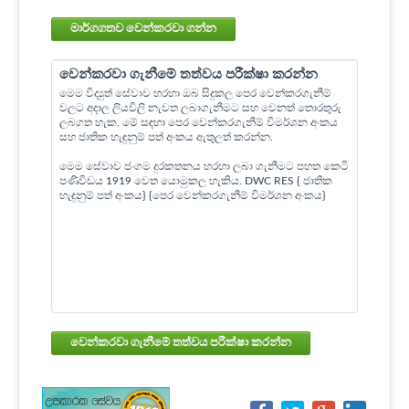
මාර්ගගතව වෙන්කරවා ගන්න
වෙන්කරවා ගැනීමේ තත්වය පරීක්ෂා කරන්න
මෙම විද්‍යුත් සේවාව හරහා ඔබ සිදුකල පෙර වෙන්කරගැනීම්
වලට අදාල ලියවිලි නැවත ලබාගැනීමට සහ වෙනත් තොරතුරු
ලබගත හැක. මේ සඳහා පෙර වෙන්කරගැනීම් විමර්ශන අංකය
සහ ජාතික හැඳුනුම් පත් අංකය ඇතුලත් කරන්න.
මෙම සේවාව ජංගම දුරකතනය හරහා ලබා ගැනීමට පහත කෙටි
පණිවිඩය 1919 වෙත යොමුකල හැකිය. DWC RES { ජාතික
හැඳුනුම් පත් අංකය} {පෙර වෙන්කරගැනීම් විමර්ශන අංකය}
වෙන්කරවා ගැනීමේ තත්වය පරීක්ෂා කරන්න