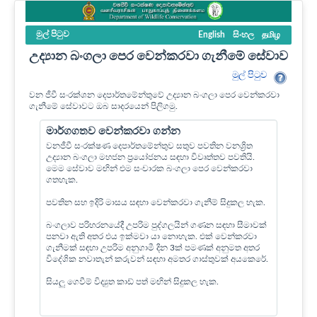
මුල් පි‍ටුව
English
සිංහල
தமிழ
උද්‍යාන බංගලා පෙර වෙන්කරවා ගැනීමේ සේවාව
මුල් පි‍ටුව
වන ජීවී සංරක්ශන දෙපාර්තමේන්තුවේ උද්‍යාන බංගලා පෙර වෙන්කරවා
ගැනීමේ සේවාවට ඔබ සාදරයෙන් පිලිගමු.
මාර්ගගතව වෙන්කරවා ගන්න
වනජීවී සංරක්ෂණ දෙපාර්තමේන්තුව සතුව පවතින වනශ්‍රිත
උද්‍යාන බංගලා මහජන ප්‍රයෝජනය සඳහා විවෘත්තව පවතියි.
මෙම සේවාව මඟින් එම සංචාරක බංගලා පෙර වෙන්කරවා
ගතහැක.
පවතින සහ ඉදිරි මාසය සඳහා වෙන්කරවා ගැනීම් සිදුකල හැක.
බංගලාව පරිහරනයේදී උපරිම පුද්ගලයින් ගණන සඳහා සීමාවක්
පනවා ඇති අතර එය ඉක්මවා යා නොහැක. එක් වෙන්කරවා
ගැනීමක් සඳහා උපරිම අනුගාමී දින 3ක් පමණක් අනුමත අතර
විදේශික නවාතැන් කරුවන් සඳහා අමතර ගාස්තුවක් අයකෙරේ.
සියලු ගෙවීම් විද්‍යුත කාඩ් පත් මඟින් සිදුකල හැක.