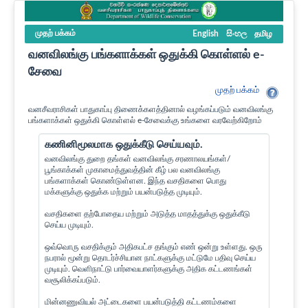
முதற் பக்கம்
English
සිංහල
தமிழ
வனவிலங்கு பங்களாக்கள் ஒதுக்கி கொள்ளல் e-
சேவை
முதற் பக்கம்
வனசீவராசிகள் பாதுகாப்பு திணைக்களத்தினால் வழங்கப்படும் வனவிலங்கு
பங்களாக்கள் ஒதுக்கி கொள்ளல் e-சேவைக்கு உங்களை வரவேற்கிறோம்
கணினிமூலமாக ஒதுக்கீடு செய்யவும்.
வனவிலங்கு துறை தங்கள் வனவிலங்கு சரணாலயங்கள்/
பூங்காக்கள் முகாமைத்துவத்தின் கீழ் பல வனவிலங்கு
பங்களாக்கள் கொண்டுள்ளன. இந்த வசதிகளை பொது
மக்களுக்கு ஒதுக்க மற்றும் பயன்படுத்த முடியும்.
வசதிகளை தற்போதைய மற்றும் அடுத்த மாதத்துக்கு ஒதுக்கீடு
செய்ய முடியும்.
ஒவ்வொரு வசதிக்கும் அதிகபட்ச தங்கும் எண் ஒன்று உள்ளது. ஒரு
நபரால் மூன்று தொடர்ச்சியான நாட்களுக்கு மட்டுமே பதிவு செய்ய
முடியும். வெளிநாட்டு பார்வையாளர்களுக்கு அதிக கட்டணங்கள்
வசூலிக்கப்படும்.
மின்னணுவியல் அட்டைகளை பயன்படுத்தி கட்டணம்களை