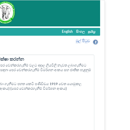
English
සිංහල
தமிழ
මුල් පි‍ටුව
ීක්ෂා කරන්න
ල පෙර වෙන්කරගැනීම් වලට අදාල ලියවිලි නැවත ලබාගැනීමට
ඳහා පෙර වෙන්කරගැනීම් විමර්ශන අංකය සහ ජාතික හැඳුනුම්
බා ගැනීමට පහත කෙටි පණිවිඩය 1919 වෙත යොමුකල
ත් අංකය} {පෙර වෙන්කරගැනීම් විමර්ශන අංකය}