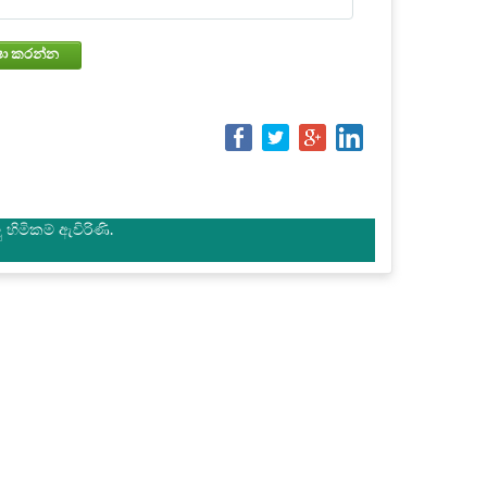
වෙන්කරවා ගැනීමේ තත්වය පරීක්ෂා කරන්න
හිමිකම් ඇවිරිණි.