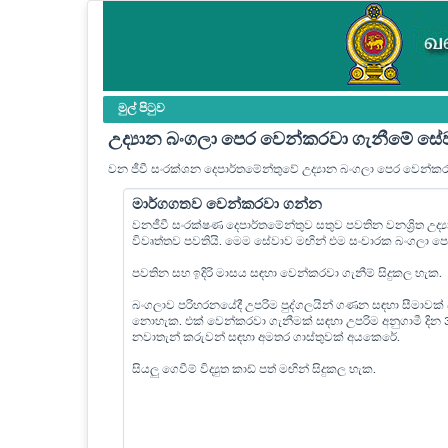
මුල් පි‍ටුව
උද්‍යාන බංගලා පෙර වෙන්කරවා ගැනීමේ සේ
වන ජීවී සංරක්ශන දෙපාර්තමේන්තුවේ උද්‍යාන බංගලා පෙර වෙන්ක
මාර්ගගතව වෙන්කරවා ගන්න
වනජීවී සංරක්ෂණ දෙපාර්තමේන්තුව සතුව පවතින වනශ්‍රිත උද
විවෘත්තව පවතියි. මෙම සේවාව මඟින් එම සංචාරක බංගලා 
පවතින සහ ඉදිරි මාසය සඳහා වෙන්කරවා ගැනීම් සිදුකල හැක.
බංගලාව පරිහරනයේදී උපරිම පුද්ගලයින් ගණන සඳහා සීමාවක්
නොහැක. එක් වෙන්කරවා ගැනීමක් සඳහා උපරිම අනුගාමී දින
නවාතැන් කරුවන් සඳහා අමතර ගාස්තුවක් අයකෙරේ.
සියලු ගෙවීම් විද්‍යුත කාඩ් පත් මඟින් සිදුකල හැක.