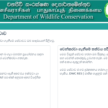
වාව
රවා ගැනීමේ සේවාවට ඔබ සාදරයෙන් පිලිගමු.
වෙන්කරවා ගැනීමේ තත්වය පර
්‍යාන බංගලා මහජන ප්‍රයෝජනය සඳහා
මෙම විද්‍යුත් සේවාව හරහා ඔබ සිදුක
පෙර වෙන්කරවා ගතහැක.
සහ වෙනත් තොරතුරු ලබගත හැක. මේ ස
පත් අංකය ඇතුලත් කරන්න.
මෙම සේවාව ජංගම දුරකතනය හරහා ල
 පනවා ඇති අතර එය ඉක්මවා යා
හැකිය. DWC RES { ජාතික හැඳුනුම් ප
 3ක් පමණක් අනුමත අතර විදේශික