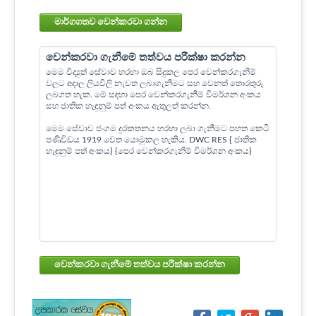
මාර්ගගතව වෙන්කරවා ගන්න
වෙන්කරවා ගැනීමේ තත්වය පරීක්ෂා කරන්න
මෙම විද්‍යුත් සේවාව හරහා ඔබ සිදුකල පෙර වෙන්කරගැනීම්
වලට අදාල ලියවිලි නැවත ලබාගැනීමට සහ වෙනත් තොරතුරු
ලබගත හැක. මේ සඳහා පෙර වෙන්කරගැනීම් විමර්ශන අංකය
සහ ජාතික හැඳුනුම් පත් අංකය ඇතුලත් කරන්න.
මෙම සේවාව ජංගම දුරකතනය හරහා ලබා ගැනීමට පහත කෙටි
පණිවිඩය 1919 වෙත යොමුකල හැකිය. DWC RES { ජාතික
හැඳුනුම් පත් අංකය} {පෙර වෙන්කරගැනීම් විමර්ශන අංකය}
වෙන්කරවා ගැනීමේ තත්වය පරීක්ෂා කරන්න