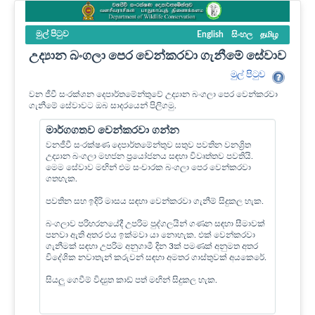
මුල් පි‍ටුව
English
සිංහල
தமிழ
උද්‍යාන බංගලා පෙර වෙන්කරවා ගැනීමේ සේවාව
මුල් පි‍ටුව
වන ජීවී සංරක්ශන දෙපාර්තමේන්තුවේ උද්‍යාන බංගලා පෙර වෙන්කරවා
ගැනීමේ සේවාවට ඔබ සාදරයෙන් පිලිගමු.
මාර්ගගතව වෙන්කරවා ගන්න
වනජීවී සංරක්ෂණ දෙපාර්තමේන්තුව සතුව පවතින වනශ්‍රිත
උද්‍යාන බංගලා මහජන ප්‍රයෝජනය සඳහා විවෘත්තව පවතියි.
මෙම සේවාව මඟින් එම සංචාරක බංගලා පෙර වෙන්කරවා
ගතහැක.
පවතින සහ ඉදිරි මාසය සඳහා වෙන්කරවා ගැනීම් සිදුකල හැක.
බංගලාව පරිහරනයේදී උපරිම පුද්ගලයින් ගණන සඳහා සීමාවක්
පනවා ඇති අතර එය ඉක්මවා යා නොහැක. එක් වෙන්කරවා
ගැනීමක් සඳහා උපරිම අනුගාමී දින 3ක් පමණක් අනුමත අතර
විදේශික නවාතැන් කරුවන් සඳහා අමතර ගාස්තුවක් අයකෙරේ.
සියලු ගෙවීම් විද්‍යුත කාඩ් පත් මඟින් සිදුකල හැක.