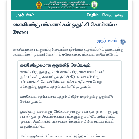
முதற் பக்கம்
English
සිංහල
தமிழ
வனவிலங்கு பங்களாக்கள் ஒதுக்கி கொள்ளல் e-
சேவை
முதற் பக்கம்
வனசீவராசிகள் பாதுகாப்பு திணைக்களத்தினால் வழங்கப்படும் வனவிலங்கு
பங்களாக்கள் ஒதுக்கி கொள்ளல் e-சேவைக்கு உங்களை வரவேற்கிறோம்
கணினிமூலமாக ஒதுக்கீடு செய்யவும்.
வனவிலங்கு துறை தங்கள் வனவிலங்கு சரணாலயங்கள்/
பூங்காக்கள் முகாமைத்துவத்தின் கீழ் பல வனவிலங்கு
பங்களாக்கள் கொண்டுள்ளன. இந்த வசதிகளை பொது
மக்களுக்கு ஒதுக்க மற்றும் பயன்படுத்த முடியும்.
வசதிகளை தற்போதைய மற்றும் அடுத்த மாதத்துக்கு ஒதுக்கீடு
செய்ய முடியும்.
ஒவ்வொரு வசதிக்கும் அதிகபட்ச தங்கும் எண் ஒன்று உள்ளது. ஒரு
நபரால் மூன்று தொடர்ச்சியான நாட்களுக்கு மட்டுமே பதிவு செய்ய
முடியும். வெளிநாட்டு பார்வையாளர்களுக்கு அதிக கட்டணங்கள்
வசூலிக்கப்படும்.
மின்னணுவியல் அட்டைகளை பயன்படுத்தி கட்டணம்களை