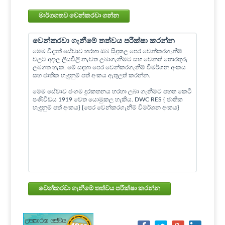
මාර්ගගතව වෙන්කරවා ගන්න
වෙන්කරවා ගැනීමේ තත්වය පරීක්ෂා කරන්න
මෙම විද්‍යුත් සේවාව හරහා ඔබ සිදුකල පෙර වෙන්කරගැනීම්
වලට අදාල ලියවිලි නැවත ලබාගැනීමට සහ වෙනත් තොරතුරු
ලබගත හැක. මේ සඳහා පෙර වෙන්කරගැනීම් විමර්ශන අංකය
සහ ජාතික හැඳුනුම් පත් අංකය ඇතුලත් කරන්න.
මෙම සේවාව ජංගම දුරකතනය හරහා ලබා ගැනීමට පහත කෙටි
පණිවිඩය 1919 වෙත යොමුකල හැකිය. DWC RES { ජාතික
හැඳුනුම් පත් අංකය} {පෙර වෙන්කරගැනීම් විමර්ශන අංකය}
වෙන්කරවා ගැනීමේ තත්වය පරීක්ෂා කරන්න