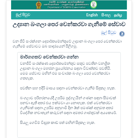
මුල් පි‍ටුව
English
සිංහල
தமிழ
උද්‍යාන බංගලා පෙර වෙන්කරවා ගැනීමේ සේවාව
මුල් පි‍ටුව
වන ජීවී සංරක්ශන දෙපාර්තමේන්තුවේ උද්‍යාන බංගලා පෙර වෙන්කරවා
ගැනීමේ සේවාවට ඔබ සාදරයෙන් පිලිගමු.
මාර්ගගතව වෙන්කරවා ගන්න
වනජීවී සංරක්ෂණ දෙපාර්තමේන්තුව සතුව පවතින වනශ්‍රිත
උද්‍යාන බංගලා මහජන ප්‍රයෝජනය සඳහා විවෘත්තව පවතියි.
මෙම සේවාව මඟින් එම සංචාරක බංගලා පෙර වෙන්කරවා
ගතහැක.
පවතින සහ ඉදිරි මාසය සඳහා වෙන්කරවා ගැනීම් සිදුකල හැක.
බංගලාව පරිහරනයේදී උපරිම පුද්ගලයින් ගණන සඳහා සීමාවක්
පනවා ඇති අතර එය ඉක්මවා යා නොහැක. එක් වෙන්කරවා
ගැනීමක් සඳහා උපරිම අනුගාමී දින 3ක් පමණක් අනුමත අතර
විදේශික නවාතැන් කරුවන් සඳහා අමතර ගාස්තුවක් අයකෙරේ.
සියලු ගෙවීම් විද්‍යුත කාඩ් පත් මඟින් සිදුකල හැක.