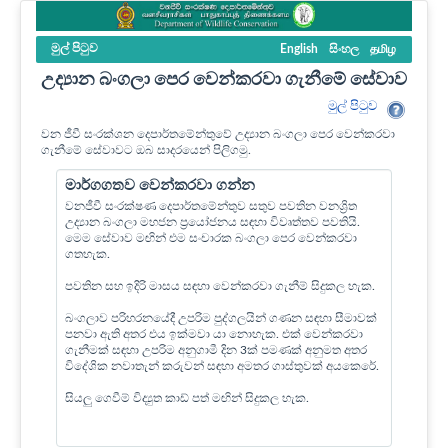
මුල් පි‍ටුව
English
සිංහල
தமிழ
උද්‍යාන බංගලා පෙර වෙන්කරවා ගැනීමේ සේවාව
මුල් පි‍ටුව
වන ජීවී සංරක්ශන දෙපාර්තමේන්තුවේ උද්‍යාන බංගලා පෙර වෙන්කරවා
ගැනීමේ සේවාවට ඔබ සාදරයෙන් පිලිගමු.
මාර්ගගතව වෙන්කරවා ගන්න
වනජීවී සංරක්ෂණ දෙපාර්තමේන්තුව සතුව පවතින වනශ්‍රිත
උද්‍යාන බංගලා මහජන ප්‍රයෝජනය සඳහා විවෘත්තව පවතියි.
මෙම සේවාව මඟින් එම සංචාරක බංගලා පෙර වෙන්කරවා
ගතහැක.
පවතින සහ ඉදිරි මාසය සඳහා වෙන්කරවා ගැනීම් සිදුකල හැක.
බංගලාව පරිහරනයේදී උපරිම පුද්ගලයින් ගණන සඳහා සීමාවක්
පනවා ඇති අතර එය ඉක්මවා යා නොහැක. එක් වෙන්කරවා
ගැනීමක් සඳහා උපරිම අනුගාමී දින 3ක් පමණක් අනුමත අතර
විදේශික නවාතැන් කරුවන් සඳහා අමතර ගාස්තුවක් අයකෙරේ.
සියලු ගෙවීම් විද්‍යුත කාඩ් පත් මඟින් සිදුකල හැක.