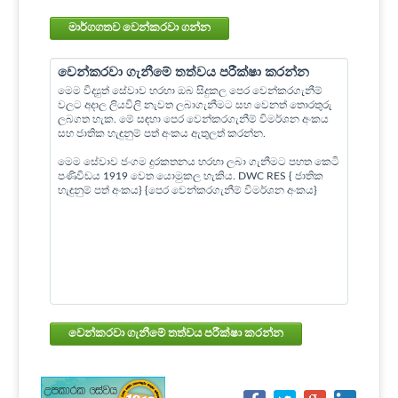
මාර්ගගතව වෙන්කරවා ගන්න
වෙන්කරවා ගැනීමේ තත්වය පරීක්ෂා කරන්න
මෙම විද්‍යුත් සේවාව හරහා ඔබ සිදුකල පෙර වෙන්කරගැනීම්
වලට අදාල ලියවිලි නැවත ලබාගැනීමට සහ වෙනත් තොරතුරු
ලබගත හැක. මේ සඳහා පෙර වෙන්කරගැනීම් විමර්ශන අංකය
සහ ජාතික හැඳුනුම් පත් අංකය ඇතුලත් කරන්න.
මෙම සේවාව ජංගම දුරකතනය හරහා ලබා ගැනීමට පහත කෙටි
පණිවිඩය 1919 වෙත යොමුකල හැකිය. DWC RES { ජාතික
හැඳුනුම් පත් අංකය} {පෙර වෙන්කරගැනීම් විමර්ශන අංකය}
වෙන්කරවා ගැනීමේ තත්වය පරීක්ෂා කරන්න