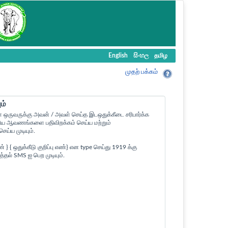
English
සිංහල
தமிழ
முதற் பக்கம்
ம்
ள ஒருவருக்கு அவன் / அவள் செய்த இடஒதுக்கீடை சரிபார்க்க
ன உரிய ஆவணங்களை பதிவிறக்கம் செய்ய மற்றும்
ய்ய முடியும்.
 ஒதுக்கீடு குறிப்பு எண்} என type செய்து 1919 க்கு
த்தல் SMS ஐ பெற முடியும்.