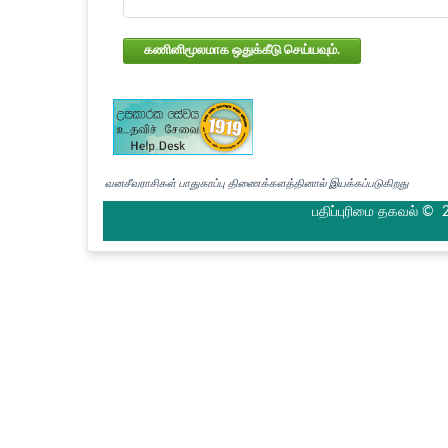
கணினிமூலமாக ஒதுக்கீடு செய்யவும்.
வனசீவராசிகள் பாதுகாப்பு திணைக்களத்தினால் இயக்கப்படுகிறது
பதிப்புரிமை தகவல் © 