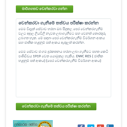
මාර්ගගතව වෙන්කරවා ගන්න
වෙන්කරවා ගැනීමේ තත්වය පරීක්ෂා කරන්න
මෙම විද්‍යුත් සේවාව හරහා ඔබ සිදුකල පෙර වෙන්කරගැනීම්
වලට අදාල ලියවිලි නැවත ලබාගැනීමට සහ වෙනත් තොරතුරු
ලබගත හැක. මේ සඳහා පෙර වෙන්කරගැනීම් විමර්ශන අංකය
සහ ජාතික හැඳුනුම් පත් අංකය ඇතුලත් කරන්න.
මෙම සේවාව ජංගම දුරකතනය හරහා ලබා ගැනීමට පහත කෙටි
පණිවිඩය 1919 වෙත යොමුකල හැකිය. DWC RES { ජාතික
හැඳුනුම් පත් අංකය} {පෙර වෙන්කරගැනීම් විමර්ශන අංකය}
වෙන්කරවා ගැනීමේ තත්වය පරීක්ෂා කරන්න