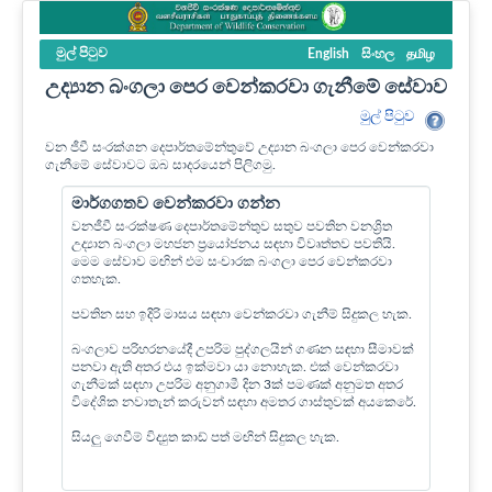
මුල් පි‍ටුව
English
සිංහල
தமிழ
උද්‍යාන බංගලා පෙර වෙන්කරවා ගැනීමේ සේවාව
මුල් පි‍ටුව
වන ජීවී සංරක්ශන දෙපාර්තමේන්තුවේ උද්‍යාන බංගලා පෙර වෙන්කරවා
ගැනීමේ සේවාවට ඔබ සාදරයෙන් පිලිගමු.
මාර්ගගතව වෙන්කරවා ගන්න
වනජීවී සංරක්ෂණ දෙපාර්තමේන්තුව සතුව පවතින වනශ්‍රිත
උද්‍යාන බංගලා මහජන ප්‍රයෝජනය සඳහා විවෘත්තව පවතියි.
මෙම සේවාව මඟින් එම සංචාරක බංගලා පෙර වෙන්කරවා
ගතහැක.
පවතින සහ ඉදිරි මාසය සඳහා වෙන්කරවා ගැනීම් සිදුකල හැක.
බංගලාව පරිහරනයේදී උපරිම පුද්ගලයින් ගණන සඳහා සීමාවක්
පනවා ඇති අතර එය ඉක්මවා යා නොහැක. එක් වෙන්කරවා
ගැනීමක් සඳහා උපරිම අනුගාමී දින 3ක් පමණක් අනුමත අතර
විදේශික නවාතැන් කරුවන් සඳහා අමතර ගාස්තුවක් අයකෙරේ.
සියලු ගෙවීම් විද්‍යුත කාඩ් පත් මඟින් සිදුකල හැක.