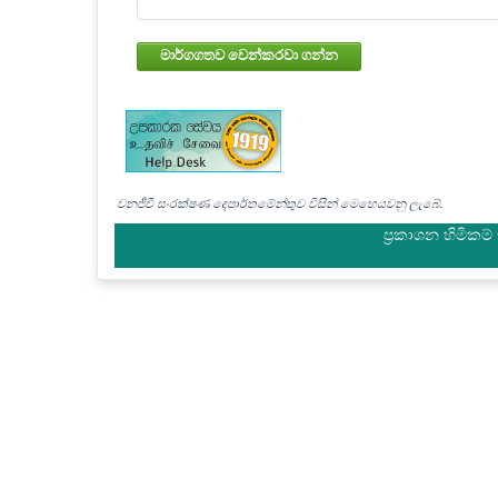
මාර්ගගතව වෙන්කරවා ගන්න
වනජීවී සංරක්ෂණ දෙපාර්තමේන්තුව විසින් මෙහෙයවනු ලැබේ.
ප්‍රකාශන හිමිකම