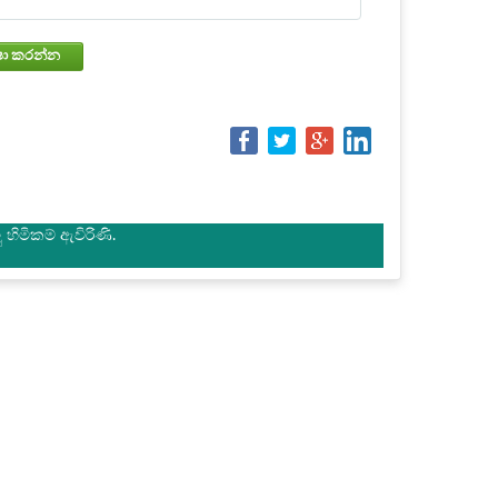
වෙන්කරවා ගැනීමේ තත්වය පරීක්ෂා කරන්න
හිමිකම් ඇවිරිණි.