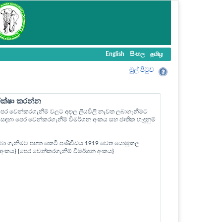
English
සිංහල
தமிழ
මුල් පි‍ටුව
ීක්ෂා කරන්න
ල පෙර වෙන්කරගැනීම් වලට අදාල ලියවිලි නැවත ලබාගැනීමට
ඳහා පෙර වෙන්කරගැනීම් විමර්ශන අංකය සහ ජාතික හැඳුනුම්
බා ගැනීමට පහත කෙටි පණිවිඩය 1919 වෙත යොමුකල
ත් අංකය} {පෙර වෙන්කරගැනීම් විමර්ශන අංකය}