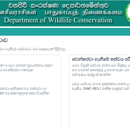
වාව
රවා ගැනීමේ සේවාවට ඔබ සාදරයෙන් පිලිගමු.
වෙන්කරවා ගැනීමේ තත්වය පර
්‍යාන බංගලා මහජන ප්‍රයෝජනය සඳහා
මෙම විද්‍යුත් සේවාව හරහා ඔබ සිදුක
පෙර වෙන්කරවා ගතහැක.
සහ වෙනත් තොරතුරු ලබගත හැක. මේ ස
පත් අංකය ඇතුලත් කරන්න.
මෙම සේවාව ජංගම දුරකතනය හරහා ල
 පනවා ඇති අතර එය ඉක්මවා යා
හැකිය. DWC RES { ජාතික හැඳුනුම් ප
 3ක් පමණක් අනුමත අතර විදේශික