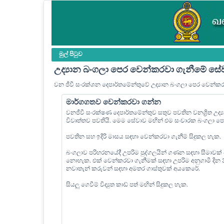
මුල් පි‍ටුව
උද්‍යාන බංගලා පෙර වෙන්කරවා ගැනීමේ සේ
වන ජීවී සංරක්ශන දෙපාර්තමේන්තුවේ උද්‍යාන බංගලා පෙර වෙන්ක
මාර්ගගතව වෙන්කරවා ගන්න
වනජීවී සංරක්ෂණ දෙපාර්තමේන්තුව සතුව පවතින වනශ්‍රිත උද
විවෘත්තව පවතියි. මෙම සේවාව මඟින් එම සංචාරක බංගලා 
පවතින සහ ඉදිරි මාසය සඳහා වෙන්කරවා ගැනීම් සිදුකල හැක.
බංගලාව පරිහරනයේදී උපරිම පුද්ගලයින් ගණන සඳහා සීමාවක්
නොහැක. එක් වෙන්කරවා ගැනීමක් සඳහා උපරිම අනුගාමී දින
නවාතැන් කරුවන් සඳහා අමතර ගාස්තුවක් අයකෙරේ.
සියලු ගෙවීම් විද්‍යුත කාඩ් පත් මඟින් සිදුකල හැක.