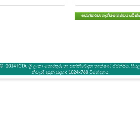
් © 2014 ICTA, ශ්‍රී ලංකා තොරතුරු හා සන්නිවේදන තාක්ෂණ ඒජන්සිය. සියලු 
නිවැරදි දසුන් සදහා: 1024x768 විභේදනය