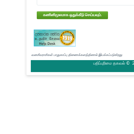
கணினிமூலமாக ஒதுக்கீடு செய்யவும்.
வனசீவராசிகள் பாதுகாப்பு திணைக்களத்தினால் இயக்கப்படுகிறது
பதிப்புரிமை தகவல் © 