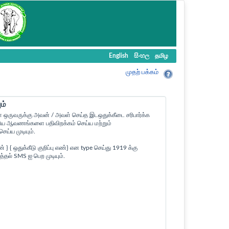
English
සිංහල
தமிழ
முதற் பக்கம்
ம்
ள ஒருவருக்கு அவன் / அவள் செய்த இடஒதுக்கீடை சரிபார்க்க
ன உரிய ஆவணங்களை பதிவிறக்கம் செய்ய மற்றும்
ய்ய முடியும்.
 ஒதுக்கீடு குறிப்பு எண்} என type செய்து 1919 க்கு
த்தல் SMS ஐ பெற முடியும்.