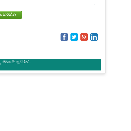
වෙන්කරවා ගැනීමේ තත්වය පරීක්ෂා කරන්න
හිමිකම් ඇවිරිණි.