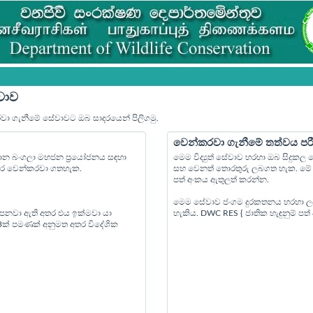
වාව
රවා ගැනීමේ සේවාවට ඔබ සාදරයෙන් පිලිගමු.
වෙන්කරවා ගැනීමේ තත්වය පර
්‍යාන බංගලා මහජන ප්‍රයෝජනය සඳහා
මෙම විද්‍යුත් සේවාව හරහා ඔබ සිදුක
පෙර වෙන්කරවා ගතහැක.
සහ වෙනත් තොරතුරු ලබගත හැක. මේ ස
පත් අංකය ඇතුලත් කරන්න.
මෙම සේවාව ජංගම දුරකතනය හරහා ල
 පනවා ඇති අතර එය ඉක්මවා යා
හැකිය. DWC RES { ජාතික හැඳුනුම් ප
 3ක් පමණක් අනුමත අතර විදේශික