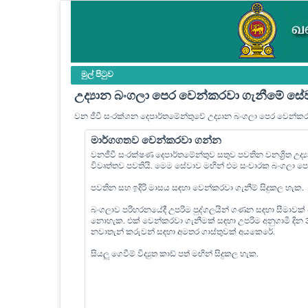
මුල් පි‍ටුව
උද්‍යාන බංගලා පෙර වෙන්කරවා ගැනීමේ සේ
වන ජීවී සංරක්ශන දෙපාර්තමේන්තුවේ උද්‍යාන බංගලා පෙර වෙන්ක
මාර්ගගතව වෙන්කරවා ගන්න
වනජීවී සංරක්ෂණ දෙපාර්තමේන්තුව සතුව පවතින වනශ්‍රිත උද
විවෘත්තව පවතියි. මෙම සේවාව මඟින් එම සංචාරක බංගලා 
පවතින සහ ඉදිරි මාසය සඳහා වෙන්කරවා ගැනීම් සිදුකල හැක.
බංගලාව පරිහරනයේදී උපරිම පුද්ගලයින් ගණන සඳහා සීමාවක්
නොහැක. එක් වෙන්කරවා ගැනීමක් සඳහා උපරිම අනුගාමී දින
නවාතැන් කරුවන් සඳහා අමතර ගාස්තුවක් අයකෙරේ.
සියලු ගෙවීම් විද්‍යුත කාඩ් පත් මඟින් සිදුකල හැක.