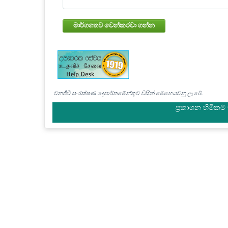
මාර්ගගතව වෙන්කරවා ගන්න
වනජීවී සංරක්ෂණ දෙපාර්තමේන්තුව විසින් මෙහෙයවනු ලැබේ.
ප්‍රකාශන හිමිකම