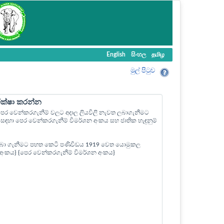
English
සිංහල
தமிழ
මුල් පි‍ටුව
ීක්ෂා කරන්න
ල පෙර වෙන්කරගැනීම් වලට අදාල ලියවිලි නැවත ලබාගැනීමට
ඳහා පෙර වෙන්කරගැනීම් විමර්ශන අංකය සහ ජාතික හැඳුනුම්
බා ගැනීමට පහත කෙටි පණිවිඩය 1919 වෙත යොමුකල
ත් අංකය} {පෙර වෙන්කරගැනීම් විමර්ශන අංකය}