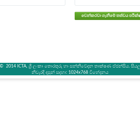
් © 2014 ICTA, ශ්‍රී ලංකා තොරතුරු හා සන්නිවේදන තාක්ෂණ ඒජන්සිය. සියලු 
නිවැරදි දසුන් සදහා: 1024x768 විභේදනය