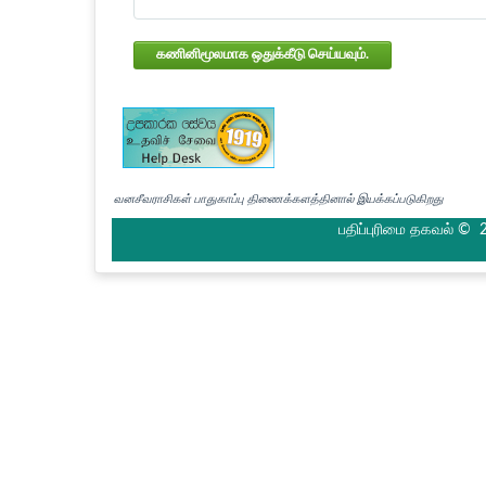
கணினிமூலமாக ஒதுக்கீடு செய்யவும்.
வனசீவராசிகள் பாதுகாப்பு திணைக்களத்தினால் இயக்கப்படுகிறது
பதிப்புரிமை தகவல் © 