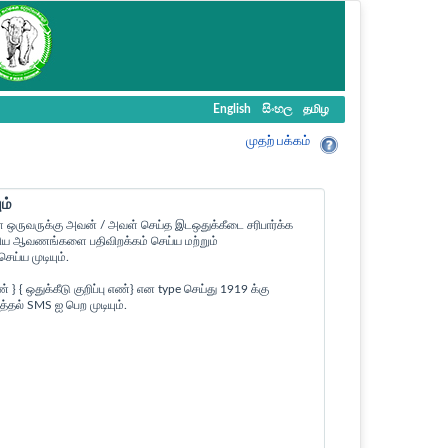
English
සිංහල
தமிழ
முதற் பக்கம்
ம்
ள ஒருவருக்கு அவன் / அவள் செய்த இடஒதுக்கீடை சரிபார்க்க
ன உரிய ஆவணங்களை பதிவிறக்கம் செய்ய மற்றும்
ய்ய முடியும்.
 ஒதுக்கீடு குறிப்பு எண்} என type செய்து 1919 க்கு
த்தல் SMS ஐ பெற முடியும்.