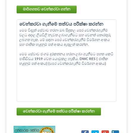
මාර්ගගතව වෙන්කරවා ගන්න
වෙන්කරවා ගැනීමේ තත්වය පරීක්ෂා කරන්න
මෙම විද්‍යුත් සේවාව හරහා ඔබ සිදුකල පෙර වෙන්කරගැනීම්
වලට අදාල ලියවිලි නැවත ලබාගැනීමට සහ වෙනත් තොරතුරු
ලබගත හැක. මේ සඳහා පෙර වෙන්කරගැනීම් විමර්ශන අංකය
සහ ජාතික හැඳුනුම් පත් අංකය ඇතුලත් කරන්න.
මෙම සේවාව ජංගම දුරකතනය හරහා ලබා ගැනීමට පහත කෙටි
පණිවිඩය 1919 වෙත යොමුකල හැකිය. DWC RES { ජාතික
හැඳුනුම් පත් අංකය} {පෙර වෙන්කරගැනීම් විමර්ශන අංකය}
වෙන්කරවා ගැනීමේ තත්වය පරීක්ෂා කරන්න