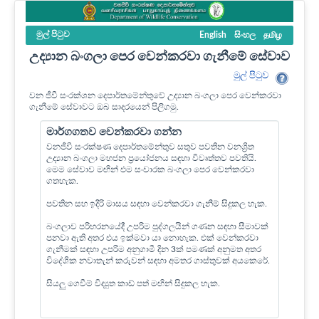
මුල් පි‍ටුව
English
සිංහල
தமிழ
උද්‍යාන බංගලා පෙර වෙන්කරවා ගැනීමේ සේවාව
මුල් පි‍ටුව
වන ජීවී සංරක්ශන දෙපාර්තමේන්තුවේ උද්‍යාන බංගලා පෙර වෙන්කරවා
ගැනීමේ සේවාවට ඔබ සාදරයෙන් පිලිගමු.
මාර්ගගතව වෙන්කරවා ගන්න
වනජීවී සංරක්ෂණ දෙපාර්තමේන්තුව සතුව පවතින වනශ්‍රිත
උද්‍යාන බංගලා මහජන ප්‍රයෝජනය සඳහා විවෘත්තව පවතියි.
මෙම සේවාව මඟින් එම සංචාරක බංගලා පෙර වෙන්කරවා
ගතහැක.
පවතින සහ ඉදිරි මාසය සඳහා වෙන්කරවා ගැනීම් සිදුකල හැක.
බංගලාව පරිහරනයේදී උපරිම පුද්ගලයින් ගණන සඳහා සීමාවක්
පනවා ඇති අතර එය ඉක්මවා යා නොහැක. එක් වෙන්කරවා
ගැනීමක් සඳහා උපරිම අනුගාමී දින 3ක් පමණක් අනුමත අතර
විදේශික නවාතැන් කරුවන් සඳහා අමතර ගාස්තුවක් අයකෙරේ.
සියලු ගෙවීම් විද්‍යුත කාඩ් පත් මඟින් සිදුකල හැක.