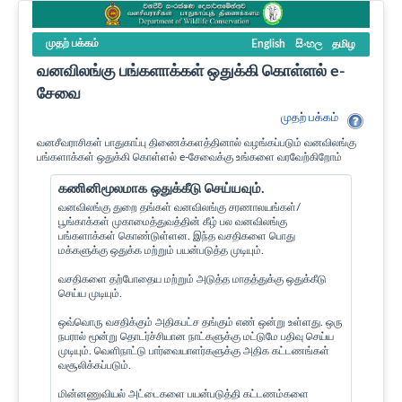
முதற் பக்கம்
English
සිංහල
தமிழ
வனவிலங்கு பங்களாக்கள் ஒதுக்கி கொள்ளல் e-
சேவை
முதற் பக்கம்
வனசீவராசிகள் பாதுகாப்பு திணைக்களத்தினால் வழங்கப்படும் வனவிலங்கு
பங்களாக்கள் ஒதுக்கி கொள்ளல் e-சேவைக்கு உங்களை வரவேற்கிறோம்
கணினிமூலமாக ஒதுக்கீடு செய்யவும்.
வனவிலங்கு துறை தங்கள் வனவிலங்கு சரணாலயங்கள்/
பூங்காக்கள் முகாமைத்துவத்தின் கீழ் பல வனவிலங்கு
பங்களாக்கள் கொண்டுள்ளன. இந்த வசதிகளை பொது
மக்களுக்கு ஒதுக்க மற்றும் பயன்படுத்த முடியும்.
வசதிகளை தற்போதைய மற்றும் அடுத்த மாதத்துக்கு ஒதுக்கீடு
செய்ய முடியும்.
ஒவ்வொரு வசதிக்கும் அதிகபட்ச தங்கும் எண் ஒன்று உள்ளது. ஒரு
நபரால் மூன்று தொடர்ச்சியான நாட்களுக்கு மட்டுமே பதிவு செய்ய
முடியும். வெளிநாட்டு பார்வையாளர்களுக்கு அதிக கட்டணங்கள்
வசூலிக்கப்படும்.
மின்னணுவியல் அட்டைகளை பயன்படுத்தி கட்டணம்களை