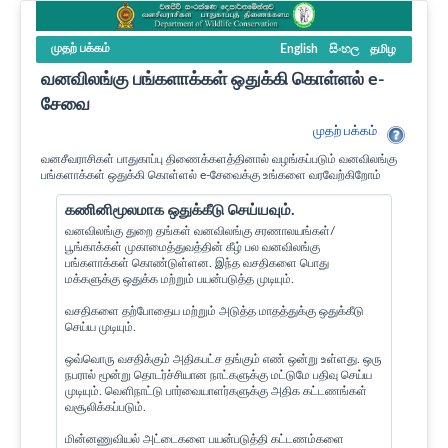
முதற் பக்கம்
English
සිංහල
தமிழ
வனவிலங்கு பங்களாக்கள் ஒதுக்கி கொள்ளல் e-
சேவை
முதற் பக்கம்
வனசீவராசிகள் பாதுகாப்பு திணைக்களத்தினால் வழங்கப்படும் வனவிலங்கு
பங்களாக்கள் ஒதுக்கி கொள்ளல் e-சேவைக்கு உங்களை வரவேற்கிறோம்
கணினிமூலமாக ஒதுக்கீடு செய்யவும்.
வனவிலங்கு துறை தங்கள் வனவிலங்கு சரணாலயங்கள்/
பூங்காக்கள் முகாமைத்துவத்தின் கீழ் பல வனவிலங்கு
பங்களாக்கள் கொண்டுள்ளன. இந்த வசதிகளை பொது
மக்களுக்கு ஒதுக்க மற்றும் பயன்படுத்த முடியும்.
வசதிகளை தற்போதைய மற்றும் அடுத்த மாதத்துக்கு ஒதுக்கீடு
செய்ய முடியும்.
ஒவ்வொரு வசதிக்கும் அதிகபட்ச தங்கும் எண் ஒன்று உள்ளது. ஒரு
நபரால் மூன்று தொடர்ச்சியான நாட்களுக்கு மட்டுமே பதிவு செய்ய
முடியும். வெளிநாட்டு பார்வையாளர்களுக்கு அதிக கட்டணங்கள்
வசூலிக்கப்படும்.
மின்னணுவியல் அட்டைகளை பயன்படுத்தி கட்டணம்களை