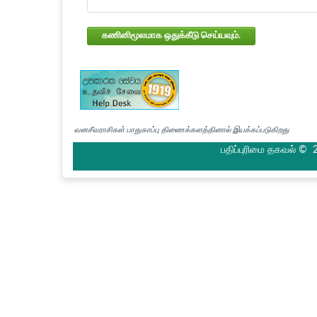
கணினிமூலமாக ஒதுக்கீடு செய்யவும்.
வனசீவராசிகள் பாதுகாப்பு திணைக்களத்தினால் இயக்கப்படுகிறது
பதிப்புரிமை தகவல் © 