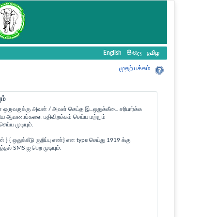
English
සිංහල
தமிழ
முதற் பக்கம்
ம்
ள ஒருவருக்கு அவன் / அவள் செய்த இடஒதுக்கீடை சரிபார்க்க
ன உரிய ஆவணங்களை பதிவிறக்கம் செய்ய மற்றும்
ய்ய முடியும்.
 ஒதுக்கீடு குறிப்பு எண்} என type செய்து 1919 க்கு
த்தல் SMS ஐ பெற முடியும்.