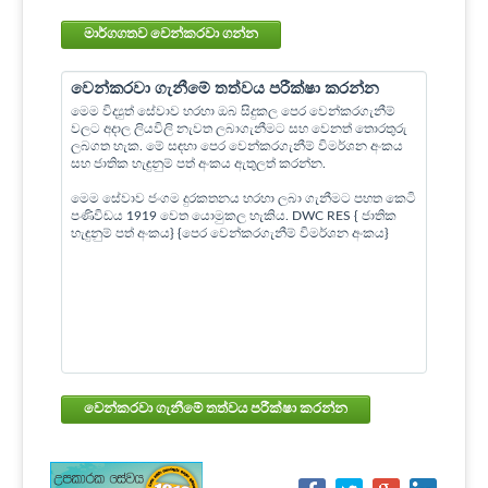
මාර්ගගතව වෙන්කරවා ගන්න
වෙන්කරවා ගැනීමේ තත්වය පරීක්ෂා කරන්න
මෙම විද්‍යුත් සේවාව හරහා ඔබ සිදුකල පෙර වෙන්කරගැනීම්
වලට අදාල ලියවිලි නැවත ලබාගැනීමට සහ වෙනත් තොරතුරු
ලබගත හැක. මේ සඳහා පෙර වෙන්කරගැනීම් විමර්ශන අංකය
සහ ජාතික හැඳුනුම් පත් අංකය ඇතුලත් කරන්න.
මෙම සේවාව ජංගම දුරකතනය හරහා ලබා ගැනීමට පහත කෙටි
පණිවිඩය 1919 වෙත යොමුකල හැකිය. DWC RES { ජාතික
හැඳුනුම් පත් අංකය} {පෙර වෙන්කරගැනීම් විමර්ශන අංකය}
වෙන්කරවා ගැනීමේ තත්වය පරීක්ෂා කරන්න