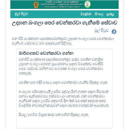
මුල් පි‍ටුව
English
සිංහල
தமிழ
උද්‍යාන බංගලා පෙර වෙන්කරවා ගැනීමේ සේවාව
මුල් පි‍ටුව
වන ජීවී සංරක්ශන දෙපාර්තමේන්තුවේ උද්‍යාන බංගලා පෙර වෙන්කරවා
ගැනීමේ සේවාවට ඔබ සාදරයෙන් පිලිගමු.
මාර්ගගතව වෙන්කරවා ගන්න
වනජීවී සංරක්ෂණ දෙපාර්තමේන්තුව සතුව පවතින වනශ්‍රිත
උද්‍යාන බංගලා මහජන ප්‍රයෝජනය සඳහා විවෘත්තව පවතියි.
මෙම සේවාව මඟින් එම සංචාරක බංගලා පෙර වෙන්කරවා
ගතහැක.
පවතින සහ ඉදිරි මාසය සඳහා වෙන්කරවා ගැනීම් සිදුකල හැක.
බංගලාව පරිහරනයේදී උපරිම පුද්ගලයින් ගණන සඳහා සීමාවක්
පනවා ඇති අතර එය ඉක්මවා යා නොහැක. එක් වෙන්කරවා
ගැනීමක් සඳහා උපරිම අනුගාමී දින 3ක් පමණක් අනුමත අතර
විදේශික නවාතැන් කරුවන් සඳහා අමතර ගාස්තුවක් අයකෙරේ.
සියලු ගෙවීම් විද්‍යුත කාඩ් පත් මඟින් සිදුකල හැක.