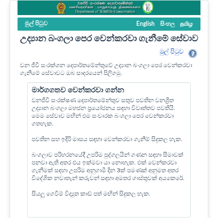
මුල් පි‍ටුව
English
සිංහල
தமிழ
උද්‍යාන බංගලා පෙර වෙන්කරවා ගැනීමේ සේවාව
මුල් පි‍ටුව
වන ජීවී සංරක්ශන දෙපාර්තමේන්තුවේ උද්‍යාන බංගලා පෙර වෙන්කරවා
ගැනීමේ සේවාවට ඔබ සාදරයෙන් පිලිගමු.
මාර්ගගතව වෙන්කරවා ගන්න
වනජීවී සංරක්ෂණ දෙපාර්තමේන්තුව සතුව පවතින වනශ්‍රිත
උද්‍යාන බංගලා මහජන ප්‍රයෝජනය සඳහා විවෘත්තව පවතියි.
මෙම සේවාව මඟින් එම සංචාරක බංගලා පෙර වෙන්කරවා
ගතහැක.
පවතින සහ ඉදිරි මාසය සඳහා වෙන්කරවා ගැනීම් සිදුකල හැක.
බංගලාව පරිහරනයේදී උපරිම පුද්ගලයින් ගණන සඳහා සීමාවක්
පනවා ඇති අතර එය ඉක්මවා යා නොහැක. එක් වෙන්කරවා
ගැනීමක් සඳහා උපරිම අනුගාමී දින 3ක් පමණක් අනුමත අතර
විදේශික නවාතැන් කරුවන් සඳහා අමතර ගාස්තුවක් අයකෙරේ.
සියලු ගෙවීම් විද්‍යුත කාඩ් පත් මඟින් සිදුකල හැක.