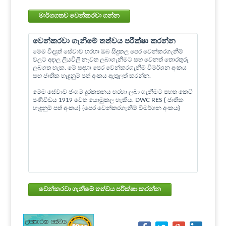
මාර්ගගතව වෙන්කරවා ගන්න
වෙන්කරවා ගැනීමේ තත්වය පරීක්ෂා කරන්න
මෙම විද්‍යුත් සේවාව හරහා ඔබ සිදුකල පෙර වෙන්කරගැනීම්
වලට අදාල ලියවිලි නැවත ලබාගැනීමට සහ වෙනත් තොරතුරු
ලබගත හැක. මේ සඳහා පෙර වෙන්කරගැනීම් විමර්ශන අංකය
සහ ජාතික හැඳුනුම් පත් අංකය ඇතුලත් කරන්න.
මෙම සේවාව ජංගම දුරකතනය හරහා ලබා ගැනීමට පහත කෙටි
පණිවිඩය 1919 වෙත යොමුකල හැකිය. DWC RES { ජාතික
හැඳුනුම් පත් අංකය} {පෙර වෙන්කරගැනීම් විමර්ශන අංකය}
වෙන්කරවා ගැනීමේ තත්වය පරීක්ෂා කරන්න