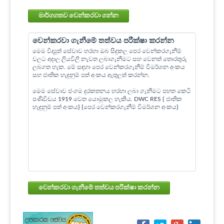
මාර්ගගතව වෙන්කරවා ගන්න
වෙන්කරවා ගැනීමේ තත්වය පරීක්ෂා කරන්න
මෙම විද්‍යුත් සේවාව හරහා ඔබ සිදුකල පෙර වෙන්කරගැනීම්
වලට අදාල ලියවිලි නැවත ලබාගැනීමට සහ වෙනත් තොරතුරු
ලබගත හැක. මේ සඳහා පෙර වෙන්කරගැනීම් විමර්ශන අංකය
සහ ජාතික හැඳුනුම් පත් අංකය ඇතුලත් කරන්න.
මෙම සේවාව ජංගම දුරකතනය හරහා ලබා ගැනීමට පහත කෙටි
පණිවිඩය 1919 වෙත යොමුකල හැකිය. DWC RES { ජාතික
හැඳුනුම් පත් අංකය} {පෙර වෙන්කරගැනීම් විමර්ශන අංකය}
වෙන්කරවා ගැනීමේ තත්වය පරීක්ෂා කරන්න