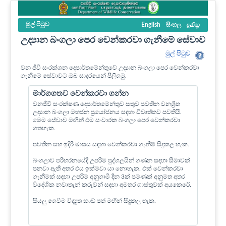
මුල් පි‍ටුව
English
සිංහල
தமிழ
උද්‍යාන බංගලා පෙර වෙන්කරවා ගැනීමේ සේවාව
මුල් පි‍ටුව
වන ජීවී සංරක්ශන දෙපාර්තමේන්තුවේ උද්‍යාන බංගලා පෙර වෙන්කරවා
ගැනීමේ සේවාවට ඔබ සාදරයෙන් පිලිගමු.
මාර්ගගතව වෙන්කරවා ගන්න
වනජීවී සංරක්ෂණ දෙපාර්තමේන්තුව සතුව පවතින වනශ්‍රිත
උද්‍යාන බංගලා මහජන ප්‍රයෝජනය සඳහා විවෘත්තව පවතියි.
මෙම සේවාව මඟින් එම සංචාරක බංගලා පෙර වෙන්කරවා
ගතහැක.
පවතින සහ ඉදිරි මාසය සඳහා වෙන්කරවා ගැනීම් සිදුකල හැක.
බංගලාව පරිහරනයේදී උපරිම පුද්ගලයින් ගණන සඳහා සීමාවක්
පනවා ඇති අතර එය ඉක්මවා යා නොහැක. එක් වෙන්කරවා
ගැනීමක් සඳහා උපරිම අනුගාමී දින 3ක් පමණක් අනුමත අතර
විදේශික නවාතැන් කරුවන් සඳහා අමතර ගාස්තුවක් අයකෙරේ.
සියලු ගෙවීම් විද්‍යුත කාඩ් පත් මඟින් සිදුකල හැක.