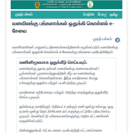
முதற் பக்கம்
English
සිංහල
தமிழ
வனவிலங்கு பங்களாக்கள் ஒதுக்கி கொள்ளல் e-
சேவை
முதற் பக்கம்
வனசீவராசிகள் பாதுகாப்பு திணைக்களத்தினால் வழங்கப்படும் வனவிலங்கு
பங்களாக்கள் ஒதுக்கி கொள்ளல் e-சேவைக்கு உங்களை வரவேற்கிறோம்
கணினிமூலமாக ஒதுக்கீடு செய்யவும்.
வனவிலங்கு துறை தங்கள் வனவிலங்கு சரணாலயங்கள்/
பூங்காக்கள் முகாமைத்துவத்தின் கீழ் பல வனவிலங்கு
பங்களாக்கள் கொண்டுள்ளன. இந்த வசதிகளை பொது
மக்களுக்கு ஒதுக்க மற்றும் பயன்படுத்த முடியும்.
வசதிகளை தற்போதைய மற்றும் அடுத்த மாதத்துக்கு ஒதுக்கீடு
செய்ய முடியும்.
ஒவ்வொரு வசதிக்கும் அதிகபட்ச தங்கும் எண் ஒன்று உள்ளது. ஒரு
நபரால் மூன்று தொடர்ச்சியான நாட்களுக்கு மட்டுமே பதிவு செய்ய
முடியும். வெளிநாட்டு பார்வையாளர்களுக்கு அதிக கட்டணங்கள்
வசூலிக்கப்படும்.
மின்னணுவியல் அட்டைகளை பயன்படுத்தி கட்டணம்களை