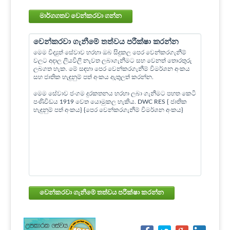
මාර්ගගතව වෙන්කරවා ගන්න
වෙන්කරවා ගැනීමේ තත්වය පරීක්ෂා කරන්න
මෙම විද්‍යුත් සේවාව හරහා ඔබ සිදුකල පෙර වෙන්කරගැනීම්
වලට අදාල ලියවිලි නැවත ලබාගැනීමට සහ වෙනත් තොරතුරු
ලබගත හැක. මේ සඳහා පෙර වෙන්කරගැනීම් විමර්ශන අංකය
සහ ජාතික හැඳුනුම් පත් අංකය ඇතුලත් කරන්න.
මෙම සේවාව ජංගම දුරකතනය හරහා ලබා ගැනීමට පහත කෙටි
පණිවිඩය 1919 වෙත යොමුකල හැකිය. DWC RES { ජාතික
හැඳුනුම් පත් අංකය} {පෙර වෙන්කරගැනීම් විමර්ශන අංකය}
වෙන්කරවා ගැනීමේ තත්වය පරීක්ෂා කරන්න