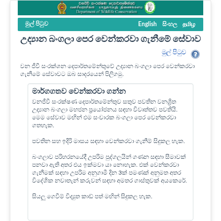
මුල් පි‍ටුව
English
සිංහල
தமிழ
උද්‍යාන බංගලා පෙර වෙන්කරවා ගැනීමේ සේවාව
මුල් පි‍ටුව
වන ජීවී සංරක්ශන දෙපාර්තමේන්තුවේ උද්‍යාන බංගලා පෙර වෙන්කරවා
ගැනීමේ සේවාවට ඔබ සාදරයෙන් පිලිගමු.
මාර්ගගතව වෙන්කරවා ගන්න
වනජීවී සංරක්ෂණ දෙපාර්තමේන්තුව සතුව පවතින වනශ්‍රිත
උද්‍යාන බංගලා මහජන ප්‍රයෝජනය සඳහා විවෘත්තව පවතියි.
මෙම සේවාව මඟින් එම සංචාරක බංගලා පෙර වෙන්කරවා
ගතහැක.
පවතින සහ ඉදිරි මාසය සඳහා වෙන්කරවා ගැනීම් සිදුකල හැක.
බංගලාව පරිහරනයේදී උපරිම පුද්ගලයින් ගණන සඳහා සීමාවක්
පනවා ඇති අතර එය ඉක්මවා යා නොහැක. එක් වෙන්කරවා
ගැනීමක් සඳහා උපරිම අනුගාමී දින 3ක් පමණක් අනුමත අතර
විදේශික නවාතැන් කරුවන් සඳහා අමතර ගාස්තුවක් අයකෙරේ.
සියලු ගෙවීම් විද්‍යුත කාඩ් පත් මඟින් සිදුකල හැක.