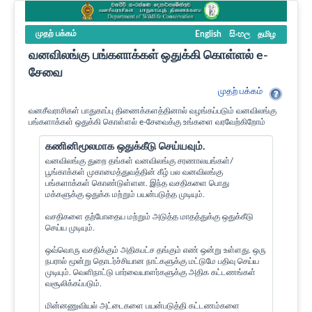
முதற் பக்கம்
English
සිංහල
தமிழ
வனவிலங்கு பங்களாக்கள் ஒதுக்கி கொள்ளல் e-
சேவை
முதற் பக்கம்
வனசீவராசிகள் பாதுகாப்பு திணைக்களத்தினால் வழங்கப்படும் வனவிலங்கு
பங்களாக்கள் ஒதுக்கி கொள்ளல் e-சேவைக்கு உங்களை வரவேற்கிறோம்
கணினிமூலமாக ஒதுக்கீடு செய்யவும்.
வனவிலங்கு துறை தங்கள் வனவிலங்கு சரணாலயங்கள்/
பூங்காக்கள் முகாமைத்துவத்தின் கீழ் பல வனவிலங்கு
பங்களாக்கள் கொண்டுள்ளன. இந்த வசதிகளை பொது
மக்களுக்கு ஒதுக்க மற்றும் பயன்படுத்த முடியும்.
வசதிகளை தற்போதைய மற்றும் அடுத்த மாதத்துக்கு ஒதுக்கீடு
செய்ய முடியும்.
ஒவ்வொரு வசதிக்கும் அதிகபட்ச தங்கும் எண் ஒன்று உள்ளது. ஒரு
நபரால் மூன்று தொடர்ச்சியான நாட்களுக்கு மட்டுமே பதிவு செய்ய
முடியும். வெளிநாட்டு பார்வையாளர்களுக்கு அதிக கட்டணங்கள்
வசூலிக்கப்படும்.
மின்னணுவியல் அட்டைகளை பயன்படுத்தி கட்டணம்களை