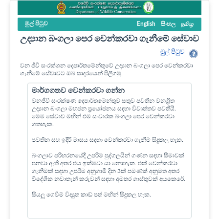
මුල් පි‍ටුව
English
සිංහල
தமிழ
උද්‍යාන බංගලා පෙර වෙන්කරවා ගැනීමේ සේවාව
මුල් පි‍ටුව
වන ජීවී සංරක්ශන දෙපාර්තමේන්තුවේ උද්‍යාන බංගලා පෙර වෙන්කරවා
ගැනීමේ සේවාවට ඔබ සාදරයෙන් පිලිගමු.
මාර්ගගතව වෙන්කරවා ගන්න
වනජීවී සංරක්ෂණ දෙපාර්තමේන්තුව සතුව පවතින වනශ්‍රිත
උද්‍යාන බංගලා මහජන ප්‍රයෝජනය සඳහා විවෘත්තව පවතියි.
මෙම සේවාව මඟින් එම සංචාරක බංගලා පෙර වෙන්කරවා
ගතහැක.
පවතින සහ ඉදිරි මාසය සඳහා වෙන්කරවා ගැනීම් සිදුකල හැක.
බංගලාව පරිහරනයේදී උපරිම පුද්ගලයින් ගණන සඳහා සීමාවක්
පනවා ඇති අතර එය ඉක්මවා යා නොහැක. එක් වෙන්කරවා
ගැනීමක් සඳහා උපරිම අනුගාමී දින 3ක් පමණක් අනුමත අතර
විදේශික නවාතැන් කරුවන් සඳහා අමතර ගාස්තුවක් අයකෙරේ.
සියලු ගෙවීම් විද්‍යුත කාඩ් පත් මඟින් සිදුකල හැක.