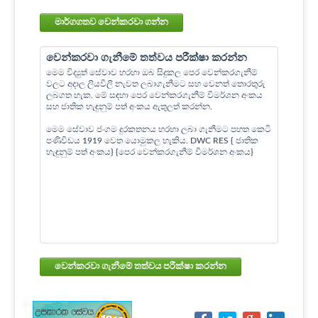
මාර්ගගතව වෙන්කරවා ගන්න
වෙන්කරවා ගැනීමේ තත්වය පරීක්ෂා කරන්න
මෙම විද්‍යුත් සේවාව හරහා ඔබ සිදුකල පෙර වෙන්කරගැනීම්
වලට අදාල ලියවිලි නැවත ලබාගැනීමට සහ වෙනත් තොරතුරු
ලබගත හැක. මේ සඳහා පෙර වෙන්කරගැනීම් විමර්ශන අංකය
සහ ජාතික හැඳුනුම් පත් අංකය ඇතුලත් කරන්න.
මෙම සේවාව ජංගම දුරකතනය හරහා ලබා ගැනීමට පහත කෙටි
පණිවිඩය 1919 වෙත යොමුකල හැකිය. DWC RES { ජාතික
හැඳුනුම් පත් අංකය} {පෙර වෙන්කරගැනීම් විමර්ශන අංකය}
වෙන්කරවා ගැනීමේ තත්වය පරීක්ෂා කරන්න