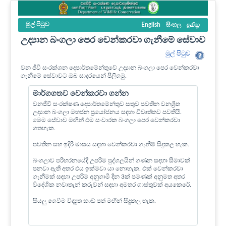
මුල් පි‍ටුව
English
සිංහල
தமிழ
උද්‍යාන බංගලා පෙර වෙන්කරවා ගැනීමේ සේවාව
මුල් පි‍ටුව
වන ජීවී සංරක්ශන දෙපාර්තමේන්තුවේ උද්‍යාන බංගලා පෙර වෙන්කරවා
ගැනීමේ සේවාවට ඔබ සාදරයෙන් පිලිගමු.
මාර්ගගතව වෙන්කරවා ගන්න
වනජීවී සංරක්ෂණ දෙපාර්තමේන්තුව සතුව පවතින වනශ්‍රිත
උද්‍යාන බංගලා මහජන ප්‍රයෝජනය සඳහා විවෘත්තව පවතියි.
මෙම සේවාව මඟින් එම සංචාරක බංගලා පෙර වෙන්කරවා
ගතහැක.
පවතින සහ ඉදිරි මාසය සඳහා වෙන්කරවා ගැනීම් සිදුකල හැක.
බංගලාව පරිහරනයේදී උපරිම පුද්ගලයින් ගණන සඳහා සීමාවක්
පනවා ඇති අතර එය ඉක්මවා යා නොහැක. එක් වෙන්කරවා
ගැනීමක් සඳහා උපරිම අනුගාමී දින 3ක් පමණක් අනුමත අතර
විදේශික නවාතැන් කරුවන් සඳහා අමතර ගාස්තුවක් අයකෙරේ.
සියලු ගෙවීම් විද්‍යුත කාඩ් පත් මඟින් සිදුකල හැක.