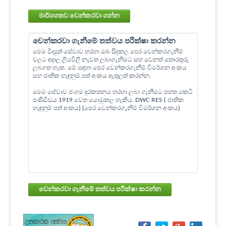
මාර්ගගතව වෙන්කරවා ගන්න
වෙන්කරවා ගැනීමේ තත්වය පරීක්ෂා කරන්න
මෙම විද්‍යුත් සේවාව හරහා ඔබ සිදුකල පෙර වෙන්කරගැනීම්
වලට අදාල ලියවිලි නැවත ලබාගැනීමට සහ වෙනත් තොරතුරු
ලබගත හැක. මේ සඳහා පෙර වෙන්කරගැනීම් විමර්ශන අංකය
සහ ජාතික හැඳුනුම් පත් අංකය ඇතුලත් කරන්න.
මෙම සේවාව ජංගම දුරකතනය හරහා ලබා ගැනීමට පහත කෙටි
පණිවිඩය 1919 වෙත යොමුකල හැකිය. DWC RES { ජාතික
හැඳුනුම් පත් අංකය} {පෙර වෙන්කරගැනීම් විමර්ශන අංකය}
වෙන්කරවා ගැනීමේ තත්වය පරීක්ෂා කරන්න