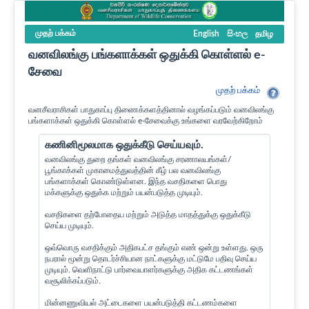
முதற் பக்கம்
English
සිංහල
தமிழ
வனவிலங்கு பங்களாக்கள் ஒதுக்கி கொள்ளல் e-
சேவை
முதற் பக்கம்
வனசீவராசிகள் பாதுகாப்பு திணைக்களத்தினால் வழங்கப்படும் வனவிலங்கு
பங்களாக்கள் ஒதுக்கி கொள்ளல் e-சேவைக்கு உங்களை வரவேற்கிறோம்
கணினிமூலமாக ஒதுக்கீடு செய்யவும்.
வனவிலங்கு துறை தங்கள் வனவிலங்கு சரணாலயங்கள்/
பூங்காக்கள் முகாமைத்துவத்தின் கீழ் பல வனவிலங்கு
பங்களாக்கள் கொண்டுள்ளன. இந்த வசதிகளை பொது
மக்களுக்கு ஒதுக்க மற்றும் பயன்படுத்த முடியும்.
வசதிகளை தற்போதைய மற்றும் அடுத்த மாதத்துக்கு ஒதுக்கீடு
செய்ய முடியும்.
ஒவ்வொரு வசதிக்கும் அதிகபட்ச தங்கும் எண் ஒன்று உள்ளது. ஒரு
நபரால் மூன்று தொடர்ச்சியான நாட்களுக்கு மட்டுமே பதிவு செய்ய
முடியும். வெளிநாட்டு பார்வையாளர்களுக்கு அதிக கட்டணங்கள்
வசூலிக்கப்படும்.
மின்னணுவியல் அட்டைகளை பயன்படுத்தி கட்டணம்களை