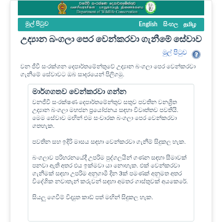
මුල් පි‍ටුව
English
සිංහල
தமிழ
උද්‍යාන බංගලා පෙර වෙන්කරවා ගැනීමේ සේවාව
මුල් පි‍ටුව
වන ජීවී සංරක්ශන දෙපාර්තමේන්තුවේ උද්‍යාන බංගලා පෙර වෙන්කරවා
ගැනීමේ සේවාවට ඔබ සාදරයෙන් පිලිගමු.
මාර්ගගතව වෙන්කරවා ගන්න
වනජීවී සංරක්ෂණ දෙපාර්තමේන්තුව සතුව පවතින වනශ්‍රිත
උද්‍යාන බංගලා මහජන ප්‍රයෝජනය සඳහා විවෘත්තව පවතියි.
මෙම සේවාව මඟින් එම සංචාරක බංගලා පෙර වෙන්කරවා
ගතහැක.
පවතින සහ ඉදිරි මාසය සඳහා වෙන්කරවා ගැනීම් සිදුකල හැක.
බංගලාව පරිහරනයේදී උපරිම පුද්ගලයින් ගණන සඳහා සීමාවක්
පනවා ඇති අතර එය ඉක්මවා යා නොහැක. එක් වෙන්කරවා
ගැනීමක් සඳහා උපරිම අනුගාමී දින 3ක් පමණක් අනුමත අතර
විදේශික නවාතැන් කරුවන් සඳහා අමතර ගාස්තුවක් අයකෙරේ.
සියලු ගෙවීම් විද්‍යුත කාඩ් පත් මඟින් සිදුකල හැක.