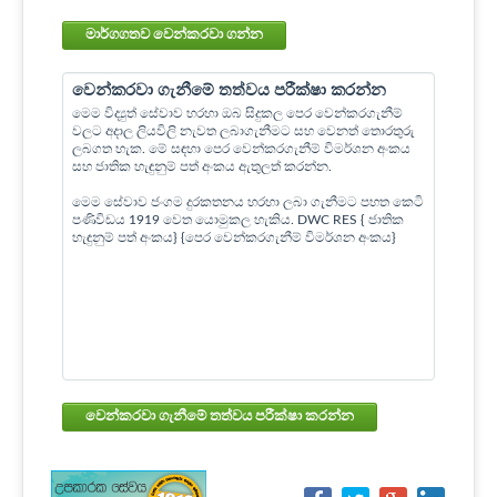
මාර්ගගතව වෙන්කරවා ගන්න
වෙන්කරවා ගැනීමේ තත්වය පරීක්ෂා කරන්න
මෙම විද්‍යුත් සේවාව හරහා ඔබ සිදුකල පෙර වෙන්කරගැනීම්
වලට අදාල ලියවිලි නැවත ලබාගැනීමට සහ වෙනත් තොරතුරු
ලබගත හැක. මේ සඳහා පෙර වෙන්කරගැනීම් විමර්ශන අංකය
සහ ජාතික හැඳුනුම් පත් අංකය ඇතුලත් කරන්න.
මෙම සේවාව ජංගම දුරකතනය හරහා ලබා ගැනීමට පහත කෙටි
පණිවිඩය 1919 වෙත යොමුකල හැකිය. DWC RES { ජාතික
හැඳුනුම් පත් අංකය} {පෙර වෙන්කරගැනීම් විමර්ශන අංකය}
වෙන්කරවා ගැනීමේ තත්වය පරීක්ෂා කරන්න