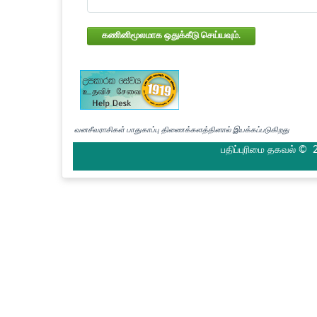
கணினிமூலமாக ஒதுக்கீடு செய்யவும்.
வனசீவராசிகள் பாதுகாப்பு திணைக்களத்தினால் இயக்கப்படுகிறது
பதிப்புரிமை தகவல் © 