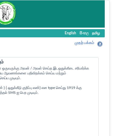
English
සිංහල
தமிழ
முதற் பக்கம்
ம்
ள ஒருவருக்கு அவன் / அவள் செய்த இடஒதுக்கீடை சரிபார்க்க
ன உரிய ஆவணங்களை பதிவிறக்கம் செய்ய மற்றும்
ய்ய முடியும்.
 ஒதுக்கீடு குறிப்பு எண்} என type செய்து 1919 க்கு
த்தல் SMS ஐ பெற முடியும்.