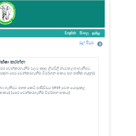
English
සිංහල
தமிழ
මුල් පි‍ටුව
ීක්ෂා කරන්න
ල පෙර වෙන්කරගැනීම් වලට අදාල ලියවිලි නැවත ලබාගැනීමට
ඳහා පෙර වෙන්කරගැනීම් විමර්ශන අංකය සහ ජාතික හැඳුනුම්
බා ගැනීමට පහත කෙටි පණිවිඩය 1919 වෙත යොමුකල
ත් අංකය} {පෙර වෙන්කරගැනීම් විමර්ශන අංකය}