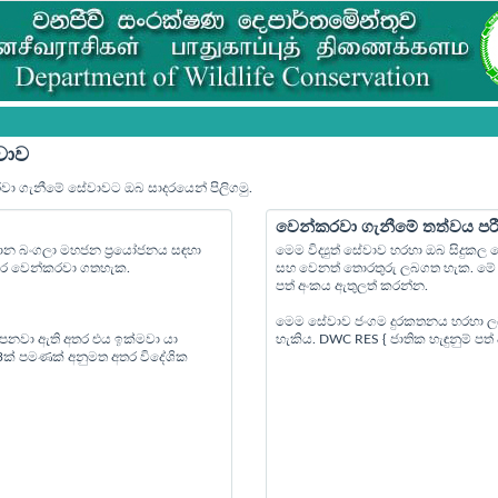
වාව
රවා ගැනීමේ සේවාවට ඔබ සාදරයෙන් පිලිගමු.
වෙන්කරවා ගැනීමේ තත්වය පර
්‍යාන බංගලා මහජන ප්‍රයෝජනය සඳහා
මෙම විද්‍යුත් සේවාව හරහා ඔබ සිදුක
පෙර වෙන්කරවා ගතහැක.
සහ වෙනත් තොරතුරු ලබගත හැක. මේ ස
පත් අංකය ඇතුලත් කරන්න.
මෙම සේවාව ජංගම දුරකතනය හරහා ල
 පනවා ඇති අතර එය ඉක්මවා යා
හැකිය. DWC RES { ජාතික හැඳුනුම් ප
 3ක් පමණක් අනුමත අතර විදේශික