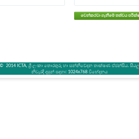
් © 2014 ICTA, ශ්‍රී ලංකා තොරතුරු හා සන්නිවේදන තාක්ෂණ ඒජන්සිය. සියලු 
නිවැරදි දසුන් සදහා: 1024x768 විභේදනය