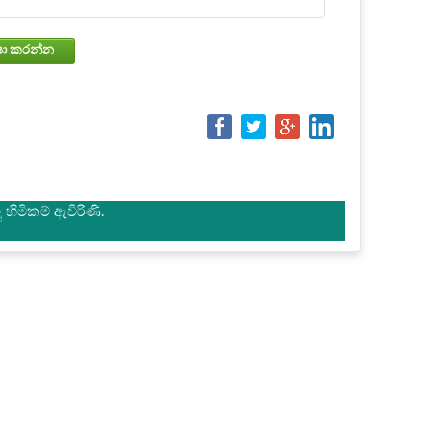
වෙන්කරවා ගැනීමේ තත්වය පරීක්ෂා කරන්න
හිමිකම් ඇවිරිණි.