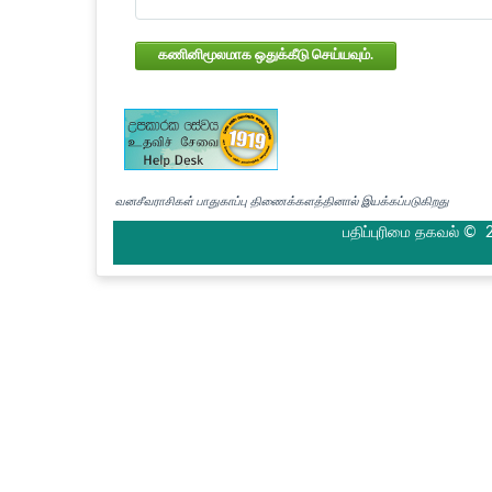
கணினிமூலமாக ஒதுக்கீடு செய்யவும்.
வனசீவராசிகள் பாதுகாப்பு திணைக்களத்தினால் இயக்கப்படுகிறது
பதிப்புரிமை தகவல் © 