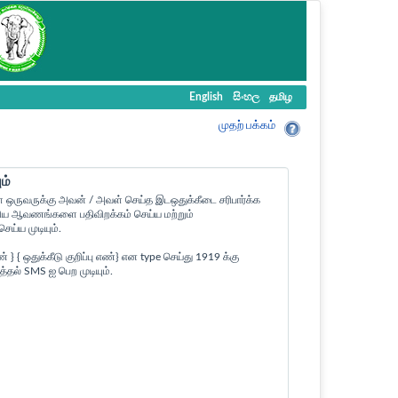
English
සිංහල
தமிழ
முதற் பக்கம்
ம்
ள ஒருவருக்கு அவன் / அவள் செய்த இடஒதுக்கீடை சரிபார்க்க
ன உரிய ஆவணங்களை பதிவிறக்கம் செய்ய மற்றும்
ய்ய முடியும்.
 ஒதுக்கீடு குறிப்பு எண்} என type செய்து 1919 க்கு
த்தல் SMS ஐ பெற முடியும்.