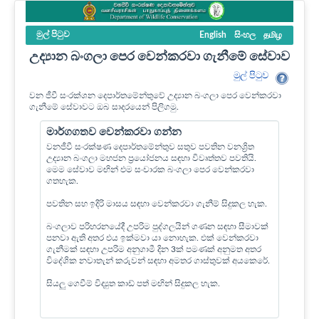
මුල් පි‍ටුව
English
සිංහල
தமிழ
උද්‍යාන බංගලා පෙර වෙන්කරවා ගැනීමේ සේවාව
මුල් පි‍ටුව
වන ජීවී සංරක්ශන දෙපාර්තමේන්තුවේ උද්‍යාන බංගලා පෙර වෙන්කරවා
ගැනීමේ සේවාවට ඔබ සාදරයෙන් පිලිගමු.
මාර්ගගතව වෙන්කරවා ගන්න
වනජීවී සංරක්ෂණ දෙපාර්තමේන්තුව සතුව පවතින වනශ්‍රිත
උද්‍යාන බංගලා මහජන ප්‍රයෝජනය සඳහා විවෘත්තව පවතියි.
මෙම සේවාව මඟින් එම සංචාරක බංගලා පෙර වෙන්කරවා
ගතහැක.
පවතින සහ ඉදිරි මාසය සඳහා වෙන්කරවා ගැනීම් සිදුකල හැක.
බංගලාව පරිහරනයේදී උපරිම පුද්ගලයින් ගණන සඳහා සීමාවක්
පනවා ඇති අතර එය ඉක්මවා යා නොහැක. එක් වෙන්කරවා
ගැනීමක් සඳහා උපරිම අනුගාමී දින 3ක් පමණක් අනුමත අතර
විදේශික නවාතැන් කරුවන් සඳහා අමතර ගාස්තුවක් අයකෙරේ.
සියලු ගෙවීම් විද්‍යුත කාඩ් පත් මඟින් සිදුකල හැක.