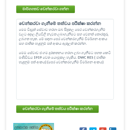
මාර්ගගතව වෙන්කරවා ගන්න
වෙන්කරවා ගැනීමේ තත්වය පරීක්ෂා කරන්න
මෙම විද්‍යුත් සේවාව හරහා ඔබ සිදුකල පෙර වෙන්කරගැනීම්
වලට අදාල ලියවිලි නැවත ලබාගැනීමට සහ වෙනත් තොරතුරු
ලබගත හැක. මේ සඳහා පෙර වෙන්කරගැනීම් විමර්ශන අංකය
සහ ජාතික හැඳුනුම් පත් අංකය ඇතුලත් කරන්න.
මෙම සේවාව ජංගම දුරකතනය හරහා ලබා ගැනීමට පහත කෙටි
පණිවිඩය 1919 වෙත යොමුකල හැකිය. DWC RES { ජාතික
හැඳුනුම් පත් අංකය} {පෙර වෙන්කරගැනීම් විමර්ශන අංකය}
වෙන්කරවා ගැනීමේ තත්වය පරීක්ෂා කරන්න