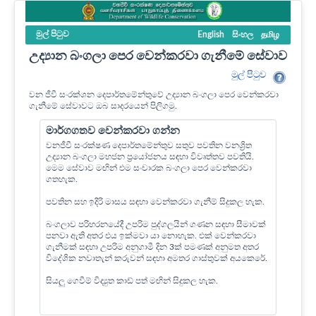
මුල් පි‍ටුව
English
සිංහල
தமிழ
උද්‍යාන බංගලා පෙර වෙන්කරවා ගැනීමේ සේවාව
මුල් පි‍ටුව
වන ජීවී සංරක්ශන දෙපාර්තමේන්තුවේ උද්‍යාන බංගලා පෙර වෙන්කරවා
ගැනීමේ සේවාවට ඔබ සාදරයෙන් පිලිගමු.
මාර්ගගතව වෙන්කරවා ගන්න
වනජීවී සංරක්ෂණ දෙපාර්තමේන්තුව සතුව පවතින වනශ්‍රිත
උද්‍යාන බංගලා මහජන ප්‍රයෝජනය සඳහා විවෘත්තව පවතියි.
මෙම සේවාව මඟින් එම සංචාරක බංගලා පෙර වෙන්කරවා
ගතහැක.
පවතින සහ ඉදිරි මාසය සඳහා වෙන්කරවා ගැනීම් සිදුකල හැක.
බංගලාව පරිහරනයේදී උපරිම පුද්ගලයින් ගණන සඳහා සීමාවක්
පනවා ඇති අතර එය ඉක්මවා යා නොහැක. එක් වෙන්කරවා
ගැනීමක් සඳහා උපරිම අනුගාමී දින 3ක් පමණක් අනුමත අතර
විදේශික නවාතැන් කරුවන් සඳහා අමතර ගාස්තුවක් අයකෙරේ.
සියලු ගෙවීම් විද්‍යුත කාඩ් පත් මඟින් සිදුකල හැක.