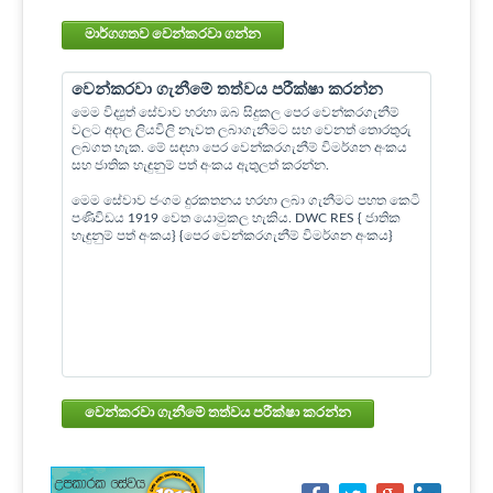
මාර්ගගතව වෙන්කරවා ගන්න
වෙන්කරවා ගැනීමේ තත්වය පරීක්ෂා කරන්න
මෙම විද්‍යුත් සේවාව හරහා ඔබ සිදුකල පෙර වෙන්කරගැනීම්
වලට අදාල ලියවිලි නැවත ලබාගැනීමට සහ වෙනත් තොරතුරු
ලබගත හැක. මේ සඳහා පෙර වෙන්කරගැනීම් විමර්ශන අංකය
සහ ජාතික හැඳුනුම් පත් අංකය ඇතුලත් කරන්න.
මෙම සේවාව ජංගම දුරකතනය හරහා ලබා ගැනීමට පහත කෙටි
පණිවිඩය 1919 වෙත යොමුකල හැකිය. DWC RES { ජාතික
හැඳුනුම් පත් අංකය} {පෙර වෙන්කරගැනීම් විමර්ශන අංකය}
වෙන්කරවා ගැනීමේ තත්වය පරීක්ෂා කරන්න