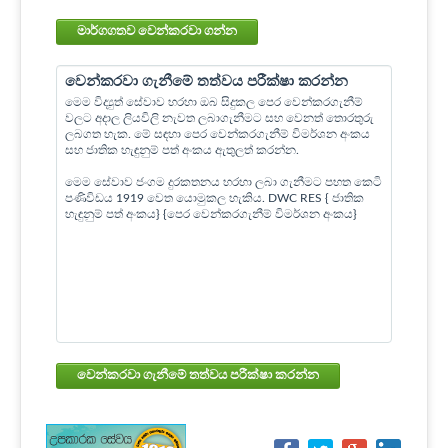
මාර්ගගතව වෙන්කරවා ගන්න
වෙන්කරවා ගැනීමේ තත්වය පරීක්ෂා කරන්න
මෙම විද්‍යුත් සේවාව හරහා ඔබ සිදුකල පෙර වෙන්කරගැනීම්
වලට අදාල ලියවිලි නැවත ලබාගැනීමට සහ වෙනත් තොරතුරු
ලබගත හැක. මේ සඳහා පෙර වෙන්කරගැනීම් විමර්ශන අංකය
සහ ජාතික හැඳුනුම් පත් අංකය ඇතුලත් කරන්න.
මෙම සේවාව ජංගම දුරකතනය හරහා ලබා ගැනීමට පහත කෙටි
පණිවිඩය 1919 වෙත යොමුකල හැකිය. DWC RES { ජාතික
හැඳුනුම් පත් අංකය} {පෙර වෙන්කරගැනීම් විමර්ශන අංකය}
වෙන්කරවා ගැනීමේ තත්වය පරීක්ෂා කරන්න