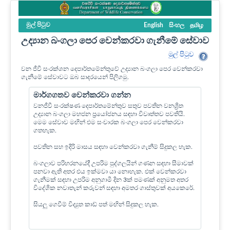
මුල් පි‍ටුව
English
සිංහල
தமிழ
උද්‍යාන බංගලා පෙර වෙන්කරවා ගැනීමේ සේවාව
මුල් පි‍ටුව
වන ජීවී සංරක්ශන දෙපාර්තමේන්තුවේ උද්‍යාන බංගලා පෙර වෙන්කරවා
ගැනීමේ සේවාවට ඔබ සාදරයෙන් පිලිගමු.
මාර්ගගතව වෙන්කරවා ගන්න
වනජීවී සංරක්ෂණ දෙපාර්තමේන්තුව සතුව පවතින වනශ්‍රිත
උද්‍යාන බංගලා මහජන ප්‍රයෝජනය සඳහා විවෘත්තව පවතියි.
මෙම සේවාව මඟින් එම සංචාරක බංගලා පෙර වෙන්කරවා
ගතහැක.
පවතින සහ ඉදිරි මාසය සඳහා වෙන්කරවා ගැනීම් සිදුකල හැක.
බංගලාව පරිහරනයේදී උපරිම පුද්ගලයින් ගණන සඳහා සීමාවක්
පනවා ඇති අතර එය ඉක්මවා යා නොහැක. එක් වෙන්කරවා
ගැනීමක් සඳහා උපරිම අනුගාමී දින 3ක් පමණක් අනුමත අතර
විදේශික නවාතැන් කරුවන් සඳහා අමතර ගාස්තුවක් අයකෙරේ.
සියලු ගෙවීම් විද්‍යුත කාඩ් පත් මඟින් සිදුකල හැක.