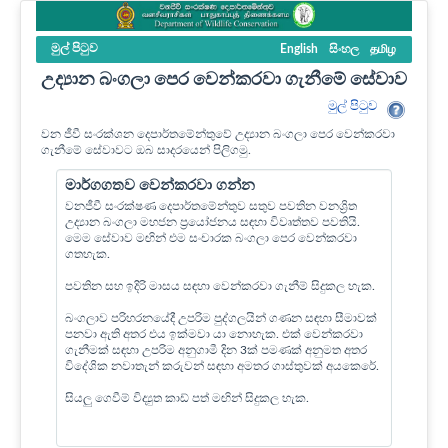
මුල් පි‍ටුව
English
සිංහල
தமிழ
උද්‍යාන බංගලා පෙර වෙන්කරවා ගැනීමේ සේවාව
මුල් පි‍ටුව
වන ජීවී සංරක්ශන දෙපාර්තමේන්තුවේ උද්‍යාන බංගලා පෙර වෙන්කරවා
ගැනීමේ සේවාවට ඔබ සාදරයෙන් පිලිගමු.
මාර්ගගතව වෙන්කරවා ගන්න
වනජීවී සංරක්ෂණ දෙපාර්තමේන්තුව සතුව පවතින වනශ්‍රිත
උද්‍යාන බංගලා මහජන ප්‍රයෝජනය සඳහා විවෘත්තව පවතියි.
මෙම සේවාව මඟින් එම සංචාරක බංගලා පෙර වෙන්කරවා
ගතහැක.
පවතින සහ ඉදිරි මාසය සඳහා වෙන්කරවා ගැනීම් සිදුකල හැක.
බංගලාව පරිහරනයේදී උපරිම පුද්ගලයින් ගණන සඳහා සීමාවක්
පනවා ඇති අතර එය ඉක්මවා යා නොහැක. එක් වෙන්කරවා
ගැනීමක් සඳහා උපරිම අනුගාමී දින 3ක් පමණක් අනුමත අතර
විදේශික නවාතැන් කරුවන් සඳහා අමතර ගාස්තුවක් අයකෙරේ.
සියලු ගෙවීම් විද්‍යුත කාඩ් පත් මඟින් සිදුකල හැක.