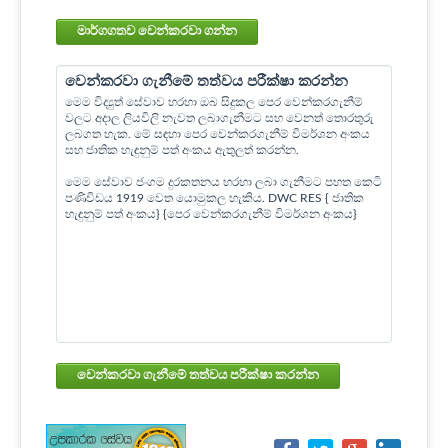
මාර්ගගතව වෙන්කරවා ගන්න
වෙන්කරවා ගැනීමේ තත්වය පරීක්ෂා කරන්න
මෙම විද්‍යුත් සේවාව හරහා ඔබ සිදුකල පෙර වෙන්කරගැනීම්
වලට අදාල ලියවිලි නැවත ලබාගැනීමට සහ වෙනත් තොරතුරු
ලබගත හැක. මේ සඳහා පෙර වෙන්කරගැනීම් විමර්ශන අංකය
සහ ජාතික හැඳුනුම් පත් අංකය ඇතුලත් කරන්න.
මෙම සේවාව ජංගම දුරකතනය හරහා ලබා ගැනීමට පහත කෙටි
පණිවිඩය 1919 වෙත යොමුකල හැකිය. DWC RES { ජාතික
හැඳුනුම් පත් අංකය} {පෙර වෙන්කරගැනීම් විමර්ශන අංකය}
වෙන්කරවා ගැනීමේ තත්වය පරීක්ෂා කරන්න