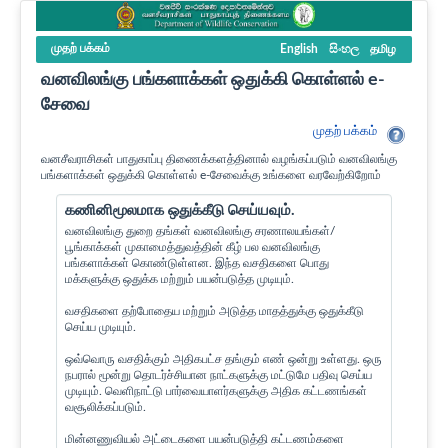
முதற் பக்கம்
English
සිංහල
தமிழ
வனவிலங்கு பங்களாக்கள் ஒதுக்கி கொள்ளல் e-
சேவை
முதற் பக்கம்
வனசீவராசிகள் பாதுகாப்பு திணைக்களத்தினால் வழங்கப்படும் வனவிலங்கு
பங்களாக்கள் ஒதுக்கி கொள்ளல் e-சேவைக்கு உங்களை வரவேற்கிறோம்
கணினிமூலமாக ஒதுக்கீடு செய்யவும்.
வனவிலங்கு துறை தங்கள் வனவிலங்கு சரணாலயங்கள்/
பூங்காக்கள் முகாமைத்துவத்தின் கீழ் பல வனவிலங்கு
பங்களாக்கள் கொண்டுள்ளன. இந்த வசதிகளை பொது
மக்களுக்கு ஒதுக்க மற்றும் பயன்படுத்த முடியும்.
வசதிகளை தற்போதைய மற்றும் அடுத்த மாதத்துக்கு ஒதுக்கீடு
செய்ய முடியும்.
ஒவ்வொரு வசதிக்கும் அதிகபட்ச தங்கும் எண் ஒன்று உள்ளது. ஒரு
நபரால் மூன்று தொடர்ச்சியான நாட்களுக்கு மட்டுமே பதிவு செய்ய
முடியும். வெளிநாட்டு பார்வையாளர்களுக்கு அதிக கட்டணங்கள்
வசூலிக்கப்படும்.
மின்னணுவியல் அட்டைகளை பயன்படுத்தி கட்டணம்களை