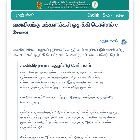
முதற் பக்கம்
English
සිංහල
தமிழ
வனவிலங்கு பங்களாக்கள் ஒதுக்கி கொள்ளல் e-
சேவை
முதற் பக்கம்
வனசீவராசிகள் பாதுகாப்பு திணைக்களத்தினால் வழங்கப்படும் வனவிலங்கு
பங்களாக்கள் ஒதுக்கி கொள்ளல் e-சேவைக்கு உங்களை வரவேற்கிறோம்
கணினிமூலமாக ஒதுக்கீடு செய்யவும்.
வனவிலங்கு துறை தங்கள் வனவிலங்கு சரணாலயங்கள்/
பூங்காக்கள் முகாமைத்துவத்தின் கீழ் பல வனவிலங்கு
பங்களாக்கள் கொண்டுள்ளன. இந்த வசதிகளை பொது
மக்களுக்கு ஒதுக்க மற்றும் பயன்படுத்த முடியும்.
வசதிகளை தற்போதைய மற்றும் அடுத்த மாதத்துக்கு ஒதுக்கீடு
செய்ய முடியும்.
ஒவ்வொரு வசதிக்கும் அதிகபட்ச தங்கும் எண் ஒன்று உள்ளது. ஒரு
நபரால் மூன்று தொடர்ச்சியான நாட்களுக்கு மட்டுமே பதிவு செய்ய
முடியும். வெளிநாட்டு பார்வையாளர்களுக்கு அதிக கட்டணங்கள்
வசூலிக்கப்படும்.
மின்னணுவியல் அட்டைகளை பயன்படுத்தி கட்டணம்களை