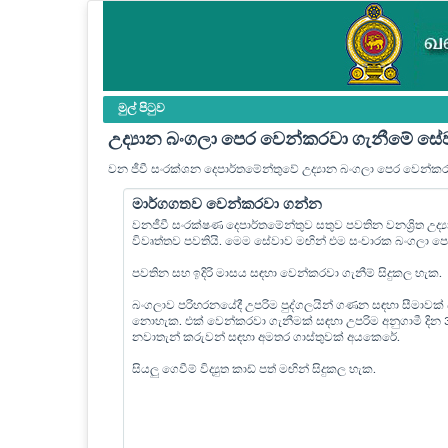
මුල් පි‍ටුව
උද්‍යාන බංගලා පෙර වෙන්කරවා ගැනීමේ සේ
වන ජීවී සංරක්ශන දෙපාර්තමේන්තුවේ උද්‍යාන බංගලා පෙර වෙන්ක
මාර්ගගතව වෙන්කරවා ගන්න
වනජීවී සංරක්ෂණ දෙපාර්තමේන්තුව සතුව පවතින වනශ්‍රිත උද
විවෘත්තව පවතියි. මෙම සේවාව මඟින් එම සංචාරක බංගලා 
පවතින සහ ඉදිරි මාසය සඳහා වෙන්කරවා ගැනීම් සිදුකල හැක.
බංගලාව පරිහරනයේදී උපරිම පුද්ගලයින් ගණන සඳහා සීමාවක්
නොහැක. එක් වෙන්කරවා ගැනීමක් සඳහා උපරිම අනුගාමී දින
නවාතැන් කරුවන් සඳහා අමතර ගාස්තුවක් අයකෙරේ.
සියලු ගෙවීම් විද්‍යුත කාඩ් පත් මඟින් සිදුකල හැක.