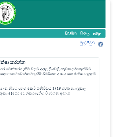
English
සිංහල
தமிழ
මුල් පි‍ටුව
ීක්ෂා කරන්න
ල පෙර වෙන්කරගැනීම් වලට අදාල ලියවිලි නැවත ලබාගැනීමට
ඳහා පෙර වෙන්කරගැනීම් විමර්ශන අංකය සහ ජාතික හැඳුනුම්
බා ගැනීමට පහත කෙටි පණිවිඩය 1919 වෙත යොමුකල
ත් අංකය} {පෙර වෙන්කරගැනීම් විමර්ශන අංකය}