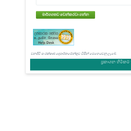
මාර්ගගතව වෙන්කරවා ගන්න
වනජීවී සංරක්ෂණ දෙපාර්තමේන්තුව විසින් මෙහෙයවනු ලැබේ.
ප්‍රකාශන හිමිකම