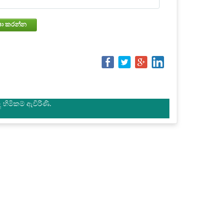
වෙන්කරවා ගැනීමේ තත්වය පරීක්ෂා කරන්න
හිමිකම් ඇවිරිණි.