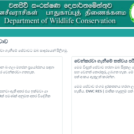
වාව
රවා ගැනීමේ සේවාවට ඔබ සාදරයෙන් පිලිගමු.
වෙන්කරවා ගැනීමේ තත්වය පර
්‍යාන බංගලා මහජන ප්‍රයෝජනය සඳහා
මෙම විද්‍යුත් සේවාව හරහා ඔබ සිදුක
පෙර වෙන්කරවා ගතහැක.
සහ වෙනත් තොරතුරු ලබගත හැක. මේ ස
පත් අංකය ඇතුලත් කරන්න.
මෙම සේවාව ජංගම දුරකතනය හරහා ල
 පනවා ඇති අතර එය ඉක්මවා යා
හැකිය. DWC RES { ජාතික හැඳුනුම් ප
 3ක් පමණක් අනුමත අතර විදේශික