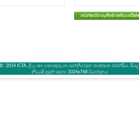
් © 2014 ICTA, ශ්‍රී ලංකා තොරතුරු හා සන්නිවේදන තාක්ෂණ ඒජන්සිය. සියලු 
නිවැරදි දසුන් සදහා: 1024x768 විභේදනය