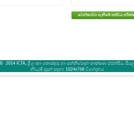
් © 2014 ICTA, ශ්‍රී ලංකා තොරතුරු හා සන්නිවේදන තාක්ෂණ ඒජන්සිය. සියලු 
නිවැරදි දසුන් සදහා: 1024x768 විභේදනය