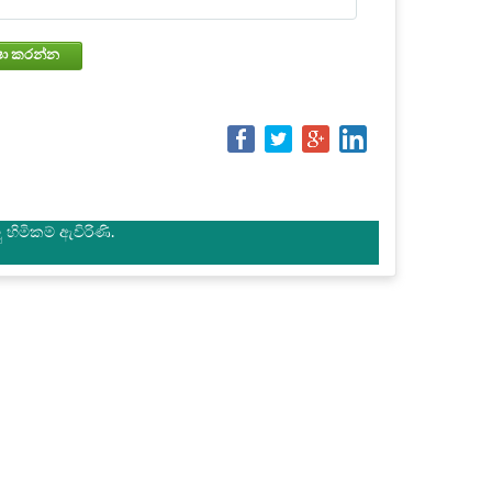
වෙන්කරවා ගැනීමේ තත්වය පරීක්ෂා කරන්න
හිමිකම් ඇවිරිණි.