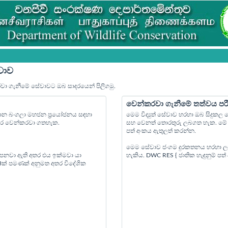
වාව
රවා ගැනීමේ සේවාවට ඔබ සාදරයෙන් පිලිගමු.
වෙන්කරවා ගැනීමේ තත්වය පර
්‍යාන බංගලා මහජන ප්‍රයෝජනය සඳහා
මෙම විද්‍යුත් සේවාව හරහා ඔබ සිදුක
පෙර වෙන්කරවා ගතහැක.
සහ වෙනත් තොරතුරු ලබගත හැක. මේ ස
පත් අංකය ඇතුලත් කරන්න.
මෙම සේවාව ජංගම දුරකතනය හරහා ල
 පනවා ඇති අතර එය ඉක්මවා යා
හැකිය. DWC RES { ජාතික හැඳුනුම් ප
 3ක් පමණක් අනුමත අතර විදේශික