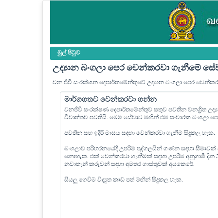
මුල් පි‍ටුව
උද්‍යාන බංගලා පෙර වෙන්කරවා ගැනීමේ සේ
වන ජීවී සංරක්ශන දෙපාර්තමේන්තුවේ උද්‍යාන බංගලා පෙර වෙන්ක
මාර්ගගතව වෙන්කරවා ගන්න
වනජීවී සංරක්ෂණ දෙපාර්තමේන්තුව සතුව පවතින වනශ්‍රිත උද
විවෘත්තව පවතියි. මෙම සේවාව මඟින් එම සංචාරක බංගලා 
පවතින සහ ඉදිරි මාසය සඳහා වෙන්කරවා ගැනීම් සිදුකල හැක.
බංගලාව පරිහරනයේදී උපරිම පුද්ගලයින් ගණන සඳහා සීමාවක්
නොහැක. එක් වෙන්කරවා ගැනීමක් සඳහා උපරිම අනුගාමී දින
නවාතැන් කරුවන් සඳහා අමතර ගාස්තුවක් අයකෙරේ.
සියලු ගෙවීම් විද්‍යුත කාඩ් පත් මඟින් සිදුකල හැක.