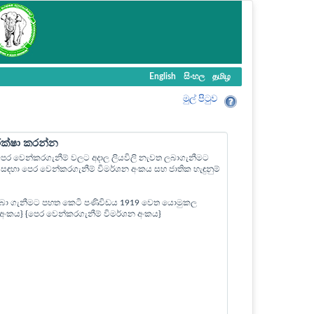
English
සිංහල
தமிழ
මුල් පි‍ටුව
ීක්ෂා කරන්න
ල පෙර වෙන්කරගැනීම් වලට අදාල ලියවිලි නැවත ලබාගැනීමට
ඳහා පෙර වෙන්කරගැනීම් විමර්ශන අංකය සහ ජාතික හැඳුනුම්
බා ගැනීමට පහත කෙටි පණිවිඩය 1919 වෙත යොමුකල
ත් අංකය} {පෙර වෙන්කරගැනීම් විමර්ශන අංකය}