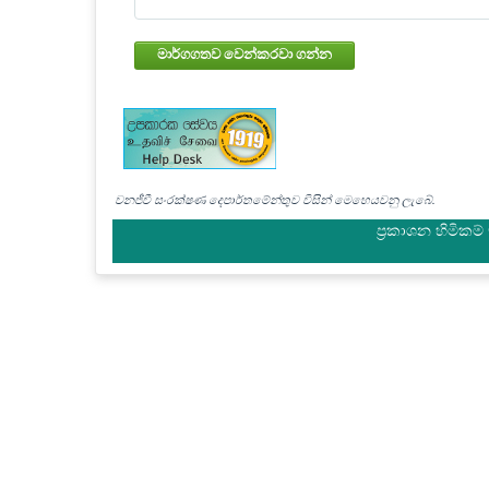
මාර්ගගතව වෙන්කරවා ගන්න
වනජීවී සංරක්ෂණ දෙපාර්තමේන්තුව විසින් මෙහෙයවනු ලැබේ.
ප්‍රකාශන හිමිකම