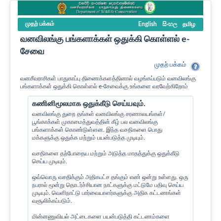
முதற் பக்கம்
English
සිංහල
தமிழ
வனவிலங்கு பங்களாக்கள் ஒதுக்கி கொள்ளல் e-
சேவை
முதற் பக்கம்
வனசீவராசிகள் பாதுகாப்பு திணைக்களத்தினால் வழங்கப்படும் வனவிலங்கு
பங்களாக்கள் ஒதுக்கி கொள்ளல் e-சேவைக்கு உங்களை வரவேற்கிறோம்
கணினிமூலமாக ஒதுக்கீடு செய்யவும்.
வனவிலங்கு துறை தங்கள் வனவிலங்கு சரணாலயங்கள்/
பூங்காக்கள் முகாமைத்துவத்தின் கீழ் பல வனவிலங்கு
பங்களாக்கள் கொண்டுள்ளன. இந்த வசதிகளை பொது
மக்களுக்கு ஒதுக்க மற்றும் பயன்படுத்த முடியும்.
வசதிகளை தற்போதைய மற்றும் அடுத்த மாதத்துக்கு ஒதுக்கீடு
செய்ய முடியும்.
ஒவ்வொரு வசதிக்கும் அதிகபட்ச தங்கும் எண் ஒன்று உள்ளது. ஒரு
நபரால் மூன்று தொடர்ச்சியான நாட்களுக்கு மட்டுமே பதிவு செய்ய
முடியும். வெளிநாட்டு பார்வையாளர்களுக்கு அதிக கட்டணங்கள்
வசூலிக்கப்படும்.
மின்னணுவியல் அட்டைகளை பயன்படுத்தி கட்டணம்களை